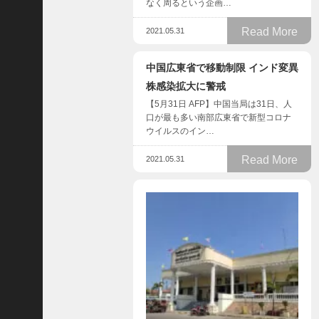
D
なく周るという企画…
レ
Read More
2021.05.31
.
.
.
中国広東省で移動制限 インド変異
+1
株感染拡大に警戒
女
【5月31日 AFP】中国当局は31日、人
児
口が最も多い南部広東省で新型コロナ
の
ウイルスのイン…
自
Read More
宅
2021.05.31
前
で
拉
致
未
.
.
.
+1