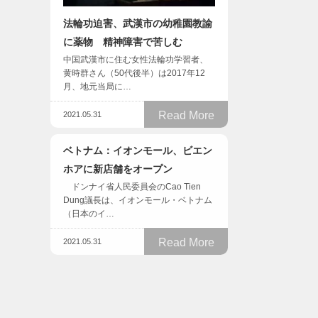
法輪功迫害、武漢市の幼稚園教諭
に薬物 精神障害で苦しむ
中国武漢市に住む女性法輪功学習者、
黄時群さん（50代後半）は2017年12
月、地元当局に…
Read More
2021.05.31
ベトナム：イオンモール、ビエン
ホアに新店舗をオープン
ドンナイ省人民委員会のCao Tien
Dung議長は、イオンモール・ベトナム
（日本のイ…
Read More
2021.05.31
フィギュアスケートのアンナ・シ
 人口高
ェルバコワ、スカイダイビングに
挑戦【動画】