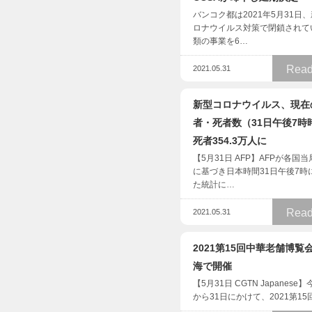
バンコク都は2021年5月31日
ロナウイルス対策で閉鎖されて
類の事業を6…
Read
2021.05.31
新型コロナウイルス、現在
者・死者数（31日午後7時
死者354.3万人に
【5月31日 AFP】AFPが各国
に基づき日本時間31日午後7時
た統計に…
Read
2021.05.31
2021第15回中華老舗博覧
海で開催
【5月31日 CGTN Japanese
から31日にかけて、2021第15