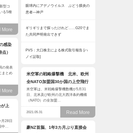
眼球内にアデノウイルス ぶどう膜炎の
、新型コ
いる5種
患者―神戸
ギリギリまで探ったけれど……G20でま
 More
た共同声明発出できず
の感染
PVS：大口株主による株式取引報告 [ハ
時点）
ノイ証取]
当局の発表
にまとめ
米空軍の戦略爆撃機 北米、欧州
全NATO加盟国30か国の上空飛行
米空軍は、米戦略爆撃機数機が5月31
 More
日、北米及び欧州の北大西洋条約機構
（NATO）の全加盟…
会が上
Read More
2021.05.31
】今月28日
回中…
豪NZ首脳、1年3カ月ぶり直接会