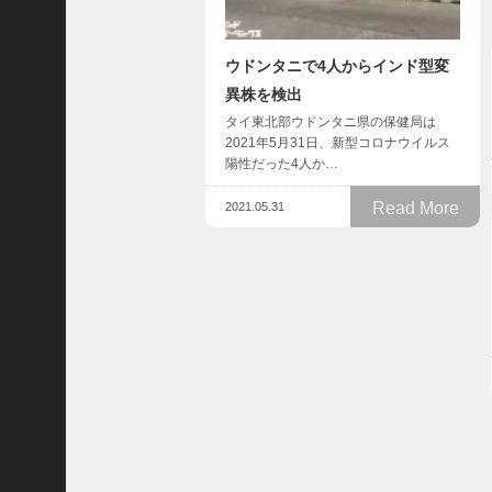
A
r
c
h
ウドンタニで4人からインド型変
i
異株を検出
v
e
タイ東北部ウドンタニ県の保健局は
s
2021年5月31日、新型コロナウイルス
陽性だった4人か…
2025
年12
Read More
2021.05.31
月
(
5
7
1
)
2025
年11
月