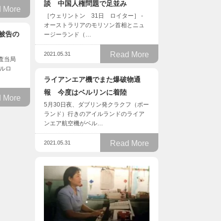
談 中国人権問題で足並み
 More
［ウェリントン 31日 ロイター］ -
オーストラリアのモリソン首相とニュ
被告の
ージーランド（…
Read More
2021.05.31
捜査当局
カルロ
ライアンエア機でまた爆破物通
報 今度はベルリンに着陸
 More
5月30日夜、ダブリン発クラクフ（ポー
ランド）行きのアイルランドのライア
ンエア航空機がベル…
Read More
2021.05.31