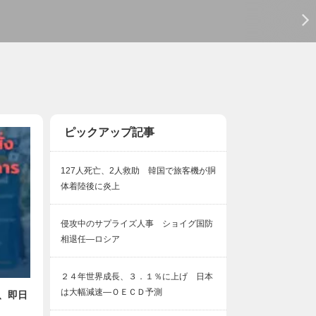
ピックアップ記事
127人死亡、2人救助 韓国で旅客機が胴
体着陸後に炎上
侵攻中のサプライズ人事 ショイグ国防
相退任―ロシア
２４年世界成長、３．１％に上げ 日本
は大幅減速―ＯＥＣＤ予測
、即日