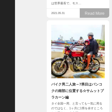
ド
は世界最長で、モス…
ラ
Read More
2021.05.31
マ
「
ニ
ラ
の
復
.
.
.
+1
突
如
浮
バイク男二人旅～7県目はバンコ
上
クの南部に位置する☆サムットプ
し
た
ラカーン編
「
タイ全国一周、と言っても一気に周る
B
のではなく、1ヶ月に1県を余すところ