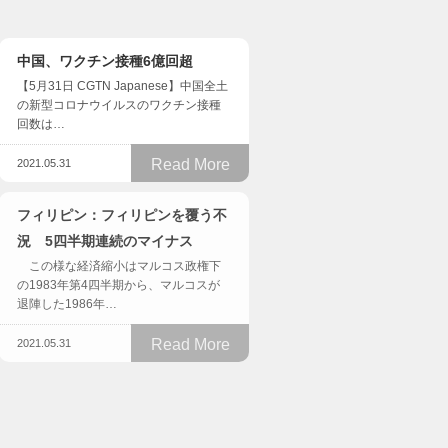
中国、ワクチン接種6億回超
【5月31日 CGTN Japanese】中国全土
の新型コロナウイルスのワクチン接種
回数は…
Read More
2021.05.31
フィリピン：フィリピンを覆う不
況 5四半期連続のマイナス
この様な経済縮小はマルコス政権下
の1983年第4四半期から、マルコスが
退陣した1986年…
Read More
2021.05.31
香港：屯馬線第２期、６月２６日
中国、「三人っ子政策」へ
にも開通
齢化受け出産制限緩和
５月２６日の香港メディアによる