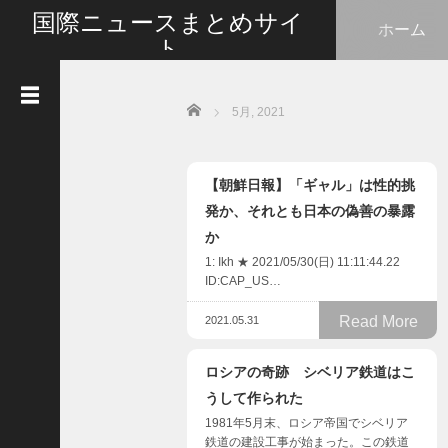
国際ニュースまとめサイ
ホーム
ト
最新の国際ニュースをまとめて皆さんと情報共有い
たします
Home
5月, 2021
人
気
記
事
【朝鮮日報】「ギャル」は性的挑
発か、それとも日本の偽善の暴露
か
G
o
1: Ikh ★ 2021/05/30(日) 11:11:44.22
t
ID:CAP_US…
l
i
Read More
2021.05.31
k
e
s
ロシアの奇跡 シベリア鉄道はこ
うして作られた
タ
1981年5月末、ロシア帝国でシベリア
イ
鉄道の建設工事が始まった。この鉄道