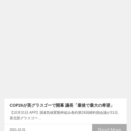
COP26が英グラスゴーで開幕 議長「最後で最大の希望」
【10月31日 AFP】国連気候変動枠組み条約第26回締約国会議が31日、
英北部グラスゴー…
Read More
2021.10.31