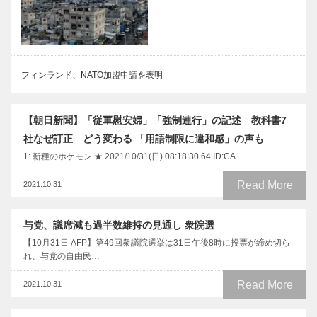
フィンランド、NATO加盟申請を表明
【朝日新聞】「従軍慰安婦」「強制連行」の記述 教科書7
社なぜ訂正 どう変わる 「用語制限に違和感」の声も
1: 新種のホケモン ★ 2021/10/31(日) 08:18:30.64 ID:CA…
Read More
2021.10.31
与党、議席減も過半数維持の見通し 衆院選
【10月31日 AFP】第49回衆議院選挙は31日午後8時に投票が締め切ら
れ、与党の自由民…
Read More
2021.10.31