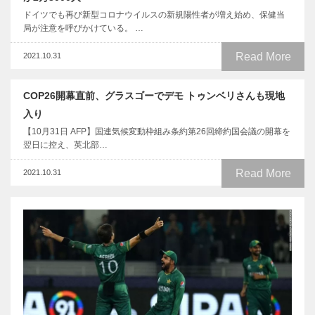
ドイツでも再び新型コロナウイルスの新規陽性者が増え始め、保健当
局が注意を呼びかけている。 …
Read More
2021.10.31
COP26開幕直前、グラスゴーでデモ トゥンベリさんも現地
入り
【10月31日 AFP】国連気候変動枠組み条約第26回締約国会議の開幕を
翌日に控え、英北部…
Read More
2021.10.31