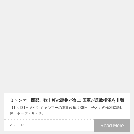
ミャンマー西部、数十軒の建物が炎上 国軍が反政権派を非難
【10月31日 AFP】ミャンマーの軍事政権は30日、子どもの権利保護団
体「セーブ・ザ・チ…
Read More
2021.10.31