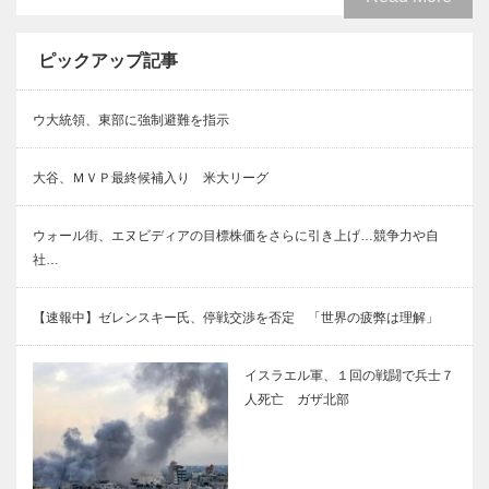
ピックアップ記事
ウ大統領、東部に強制避難を指示
大谷、ＭＶＰ最終候補入り 米大リーグ
ウォール街、エヌビディアの目標株価をさらに引き上げ…競争力や自
社…
【速報中】ゼレンスキー氏、停戦交渉を否定 「世界の疲弊は理解」
イスラエル軍、１回の戦闘で兵士７
人死亡 ガザ北部