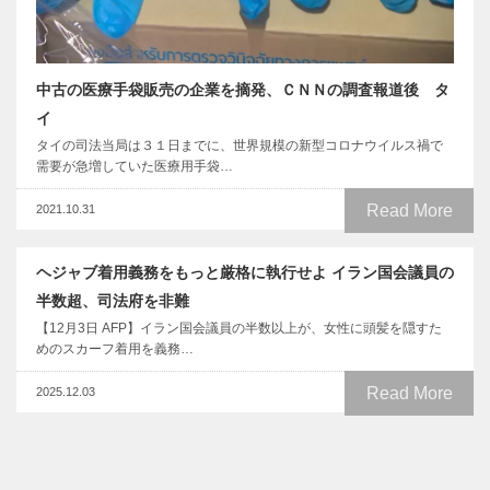
中古の医療手袋販売の企業を摘発、ＣＮＮの調査報道後 タ
イ
タイの司法当局は３１日までに、世界規模の新型コロナウイルス禍で
需要が急増していた医療用手袋…
Read More
2021.10.31
ヘジャブ着用義務をもっと厳格に執行せよ イラン国会議員の
半数超、司法府を非難
【12月3日 AFP】イラン国会議員の半数以上が、女性に頭髪を隠すた
めのスカーフ着用を義務…
Read More
2025.12.03