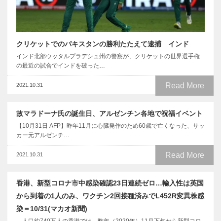
クリケットでのパキスタンの勝利たたえて逮捕 インド
インド北部ウッタルプラデシュ州の警察が、クリケットの世界選手権
の最近の試合でインドを破った…
Read More
2021.10.31
故マラドーナ氏の誕生日、アルゼンチン各地で祝福イベント
【10月31日 AFP】昨年11月に心臓発作のため60歳で亡くなった、サッ
カー元アルゼンチ…
Read More
2021.10.31
香港、新型コロナ市中感染確認23日連続ゼロ…輸入性は英国
から到着の1人のみ、ワクチン2回接種済みでL452R変異株感
染＝10/31(マカオ新聞)