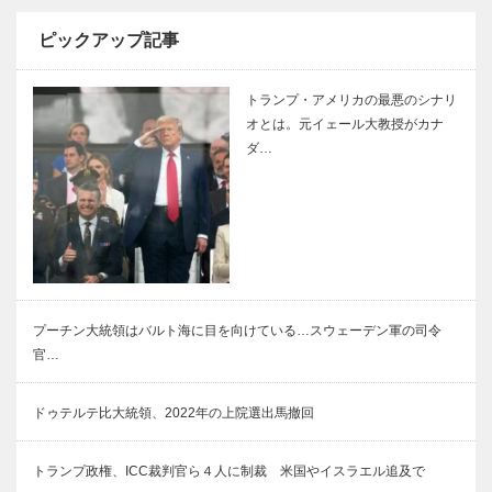
ピックアップ記事
トランプ・アメリカの最悪のシナリ
オとは。元イェール大教授がカナ
ダ…
プーチン大統領はバルト海に目を向けている…スウェーデン軍の司令
官…
ドゥテルテ比大統領、2022年の上院選出馬撤回
トランプ政権、ICC裁判官ら４人に制裁 米国やイスラエル追及で