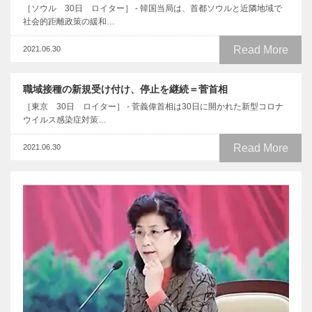
［ソウル 30日 ロイター］ - 韓国当局は、首都ソウルと近隣地域で
社会的距離政策の緩和…
Read More
2021.06.30
職域接種の新規受け付け、停止を継続＝菅首相
［東京 30日 ロイター］ - 菅義偉首相は30日に開かれた新型コロナ
ウイルス感染症対策…
Read More
2021.06.30