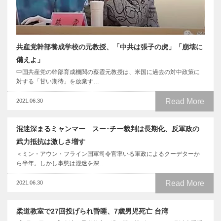
共産党幹部養成学校の元教授、「中共は張子の虎」「崩壊に
備えよ」
中国共産党の幹部育成機関の蔡霞元教授は、米国に過去の対中政策に
対する「甘い期待」を放棄す…
Read More
2021.06.30
混迷深まるミャンマー スー･チー裁判は長期化、反軍政の
武力抵抗は激しさ増す
＜ミン・アウン・フライン国軍司令官率いる軍政によるクーデターか
ら半年。しかし事態は混迷を深…
Read More
2021.06.30
柔道教室で27回投げられ昏睡、7歳男児死亡 台湾