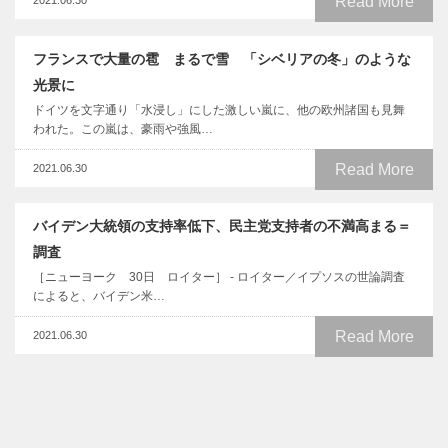
Read More
2021.06.30
フランスで大量の雹 まるで雪 「シベリアの冬」のような
光景に
ドイツを文字通り「水浸し」にした激しい嵐に、他の欧州諸国も見舞
われた。この嵐は、豪雨や強風…
Read More
2021.06.30
バイデン大統領の支持率低下、民主党支持者の不満高まる＝
調査
［ニューヨーク 30日 ロイター］ - ロイター／イプソスの世論調査
によると、バイデン米…
Read More
2021.06.30