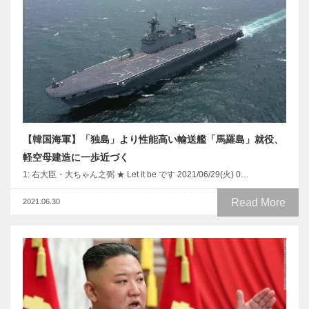
【韓国海軍】「独島」より性能高い輸送艦「馬羅島」就役、
軽空母建造に一歩近づく
1: 右大臣・大ちゃん之弼 ★ Let it be です 2021/06/29(火) 0…
Read More
2021.06.30