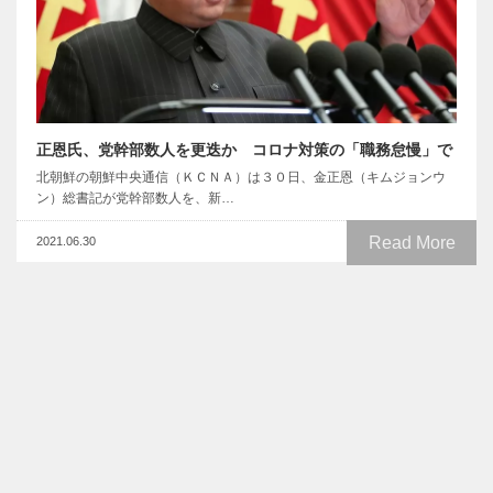
正恩氏、党幹部数人を更迭か コロナ対策の「職務怠慢」で
北朝鮮の朝鮮中央通信（ＫＣＮＡ）は３０日、金正恩（キムジョンウ
ン）総書記が党幹部数人を、新…
Read More
2021.06.30
ヘジャブ着用義務をもっと厳格に執行せよ イラン国会議員の
半数超、司法府を非難
【12月3日 AFP】イラン国会議員の半数以上が、女性に頭髪を隠すた
めのスカーフ着用を義務…
Read More
2025.12.03