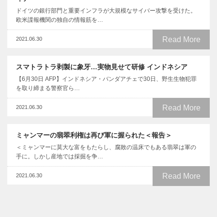
ドイツの銀行部門と重要インフラが大規模なサイバー攻撃を受けた。
欧米諜報機関の独自の情報筋を…
Read More
2021.06.30
スマトラトラ剥製に象牙…実物見せて研修 インドネシア
【6月30日 AFP】インドネシア・バンダアチェで30日、野生生物犯罪
を取り締まる警察官ら…
Read More
2021.06.30
ミャンマーの翡翠利権は再び軍に握られた＜報告＞
＜ミャンマーに莫大な富をもたらし、腐敗の温床でもある翡翠は軍の
手に。しかし産地では採掘を争…
Read More
2021.06.30