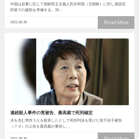
中国は必要に応じて朝鮮民主主義人民共和国（北朝鮮）に対し感染症
対策での援助を準備する。30…
Read More
2021.06.30
連続殺人事件の筧被告、最高裁で死刑確定
夫を含む男性３人を殺害したとして死刑判決を受けた筧千佐子被告
（７４）の上告を最高裁が棄却し…
Read More
2021.06.30