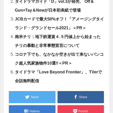
タイドラマガイド「D」vol.3が発売、 Off＆
Gun×Tay＆Newが日本初表紙で登場
JCBカードで最大50%オフ！「アメージングタイ
ランド・グランドセール2021」＜PR＞
南米チリ：地下鉄運賃４.５円値上から始まった
チリの暴動と非常事態宣言について
コロナ下でも、なかなか空きが出て来ないバンコ
ク超人気家族物件10選!!＜PR＞
タイドラマ「Love Beyond Frontier」、TVerで
全話無料配信
Tweet
Share
Hatena
Pocket