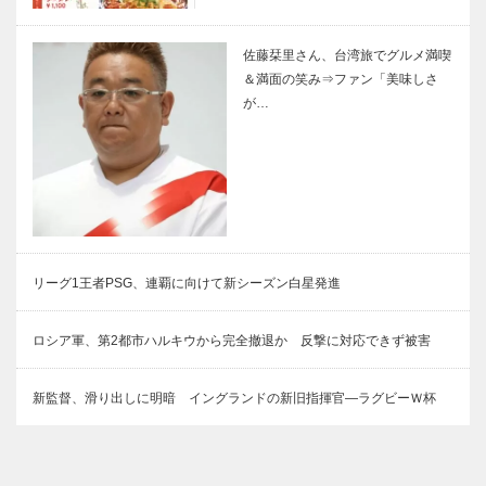
佐藤栞里さん、台湾旅でグルメ満喫
＆満面の笑み⇒ファン「美味しさ
が…
リーグ1王者PSG、連覇に向けて新シーズン白星発進
ロシア軍、第2都市ハルキウから完全撤退か 反撃に対応できず被害
新監督、滑り出しに明暗 イングランドの新旧指揮官―ラグビーＷ杯