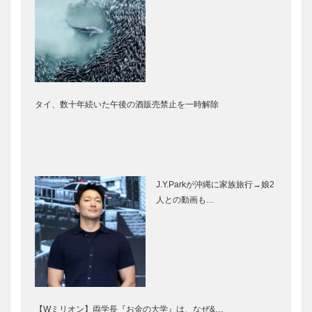
タイ、数十年続いた午後の酒販売禁止を一時解除
J.Y.Parkが沖縄に家族旅行→娘2
人との動画も…
【Wミリオン】両学長『お金の大学』は、なぜ&…