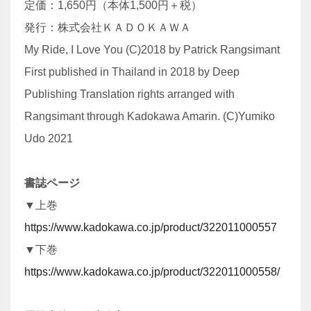
定価：1,650円（本体1,500円＋税）
発行：株式会社ＫＡＤＯＫＡＷＡ
My Ride, I Love You (C)2018 by Patrick Rangsimant
First published in Thailand in 2018 by Deep
Publishing Translation rights arranged with
Rangsimant through Kadokawa Amarin. (C)Yumiko
Udo 2021
書誌ページ
▼上巻
https://www.kadokawa.co.jp/product/322011000557
▼下巻
https://www.kadokawa.co.jp/product/322011000558/