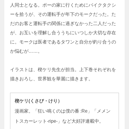
人同士となる。ポーの家に行くためにバイクタクシ
ーを拾うが、その運転手が年下のモークだった。た
だのお客と運転手の関係に過ぎなかった二人だった
が、お互いを理解し合ううちにいつしか大切な存在
に。モークは医者であるタワンと自分が釣り合うの
か悩むが……。
イラストは、楔ケリ先生が担当。上下巻それぞれを
描きおろし、世界観を華麗に描きます。
楔ケリ(くさび・けり）
漫画家。「狂い鳴くのは僕の番 :Re」「メメン
トスカーレット-ripe-」など大好評連載中。