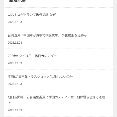
新着記事
コストコがトランプ政権提訴 なぜ
2025.12.03
台湾当局「中国軍が海峡で模擬攻撃」 外国艦船を追跡か
2025.12.03
2026年 タイ祝日・休日カレンダー
2025.12.03
本当に“日本版トラスショック”は生じないのか
2025.12.03
朝日新聞社・石合編集委員に韓国のメディア賞 朝鮮通信使巡る連載
で…
2025.12.03