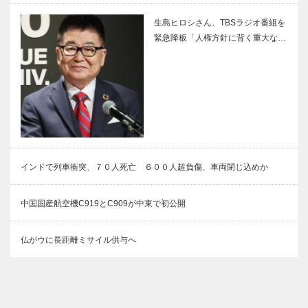
生島ヒロシさん、TBSラジオ番組を
緊急降板「人権方針に背く重大な…
インドで列車衝突、７０人死亡 ６００人超負傷、車両閉じ込めか
中国国産航空機C919とC909が中東で初公開
仏がウに長距離ミサイル供与へ