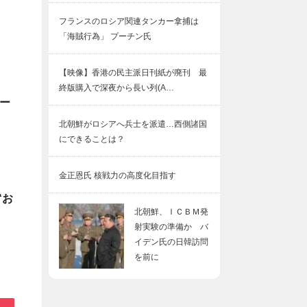
フランスのロシア関連タンカー拿捕は
「海賊行為」 プーチン氏
【映像】香港の民主派日刊紙が廃刊 最
終版購入で深夜から長い列(A…
ー
北朝鮮がロシアへ兵士を派遣…西側諸国
にできることは？
金正恩氏 核戦力の高度化目指す
“お
北朝鮮、ＩＣＢＭ発
射実験の準備か バ
イデン氏の日韓訪問
を前に