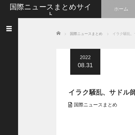
国際ニュースまとめサイ
ホーム
ト
最新の国際ニュースをまとめて皆さんと情報共有い
たします
Home
国際ニュースまとめ
イラク騒乱、
人
気
記
事
2022
08.31
G
o
t
l
イラク騒乱、サドル師
i
k
e
国際ニュースまとめ
s
タ
イ