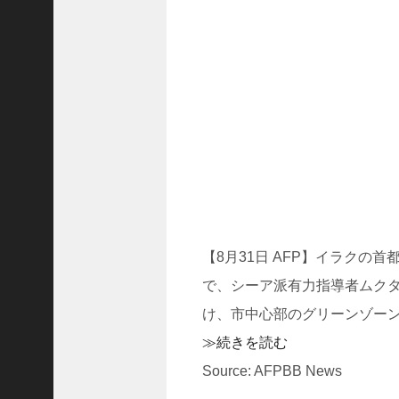
ド
ラ
マ
「
ニ
ラ
の
復
.
.
.
+1
突
【8月31日 AFP】イラク
如
で、シーア派有力指導者ムクタ
浮
上
け、市中心部のグリーンゾー
し
≫続きを読む
た
「
Source: AFPBB News
B