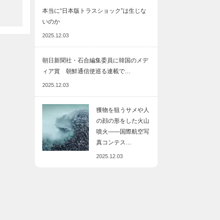
本当に“日本版トラスショック”は生じな
いのか
2025.12.03
朝日新聞社・石合編集委員に韓国のメデ
ィア賞 朝鮮通信使巡る連載で…
2025.12.03
獲物を狙うサメや人
の顔の形をした火山
噴火――国際航空写
真コンテス…
2025.12.03