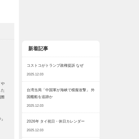
新着記事
コストコがトランプ政権提訴 なぜ
2025.12.03
メや
台湾当局「中国軍が海峡で模擬攻撃」 外
した
国艦船を追跡か
国際
2025.12.03
学』
2026年 タイ祝日・休日カレンダー
2025.12.03