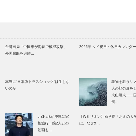
台湾当局「中国軍が海峡で模擬攻撃」
2026年 タイ祝日・休日カレンダー
外国艦船を追跡…
本当に“日本版トラスショック”は生じな
獲物を狙うサ
いのか
人の顔の形を
火山噴火――
航…
J.Y.Parkが沖縄に家
【Wミリオン】両学長『お金の大
族旅行→娘2人との
は、なぜ&…
動画も…