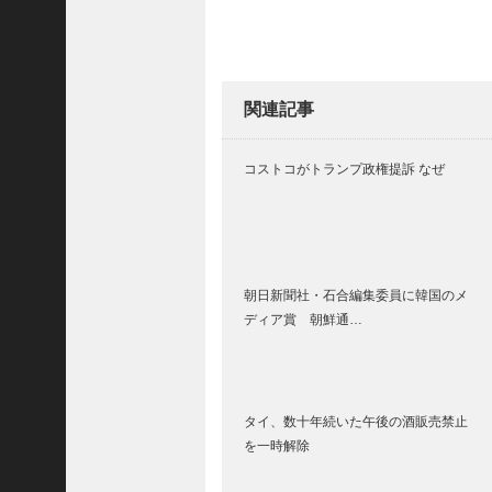
(
5
4
8
関連記事
3
)
2025
コストコがトランプ政権提訴 なぜ
年10
月
(
5
朝日新聞社・石合編集委員に韓国のメ
9
ディア賞 朝鮮通…
6
9
)
2025
タイ、数十年続いた午後の酒販売禁止
年9
を一時解除
月