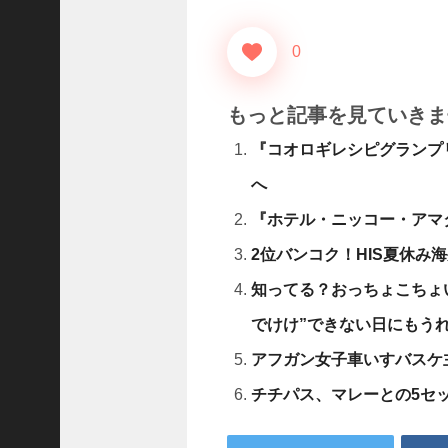
D
レ
.
0
.
.
もっと記事を見ていきま
+1
女
『コオロギレシピグランプ
児
の
へ
自
『ホテル・ニッコー・アマタ
宅
前
2位バンコク！HIS夏休み海
で
知ってる？おっちょこちょ
拉
致
でけけ”できない日にもう
未
.
アフガン女子車いすバスケ
.
チチパス、マレーとの5セッ
.
+1