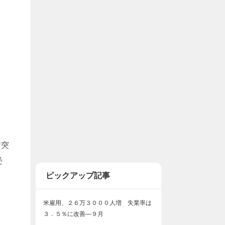
衝突
受
ピックアップ記事
米雇用、２６万３０００人増 失業率は
３．５％に改善―９月