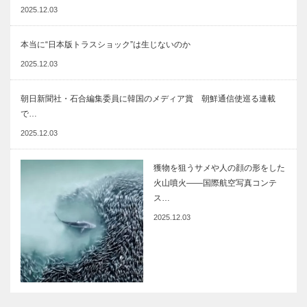
2025.12.03
本当に“日本版トラスショック”は生じないのか
2025.12.03
朝日新聞社・石合編集委員に韓国のメディア賞 朝鮮通信使巡る連載
で…
2025.12.03
獲物を狙うサメや人の顔の形をした
火山噴火――国際航空写真コンテ
ス…
2025.12.03