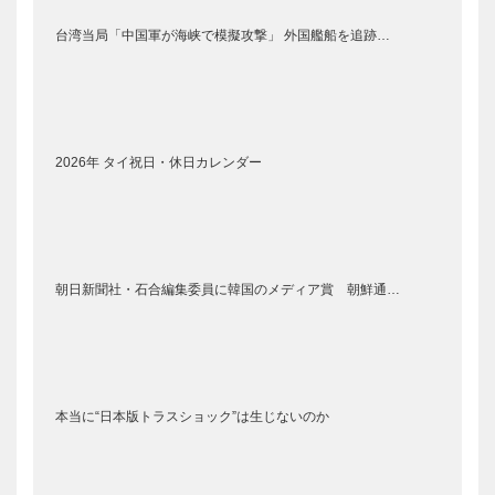
台湾当局「中国軍が海峡で模擬攻撃」 外国艦船を追跡…
2026年 タイ祝日・休日カレンダー
朝日新聞社・石合編集委員に韓国のメディア賞 朝鮮通…
本当に“日本版トラスショック”は生じないのか