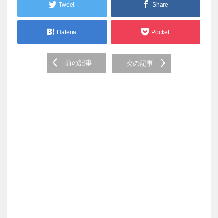
Tweet
Share
Hatena
Pocket
Post
前の記事
次の記事
navigation