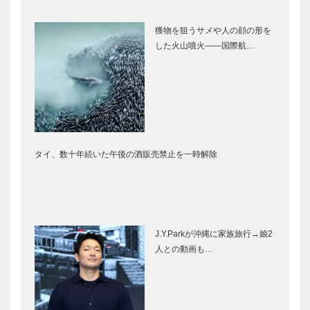
獲物を狙うサメや人の顔の形を
した火山噴火――国際航…
タイ、数十年続いた午後の酒販売禁止を一時解除
J.Y.Parkが沖縄に家族旅行→娘2
人との動画も…