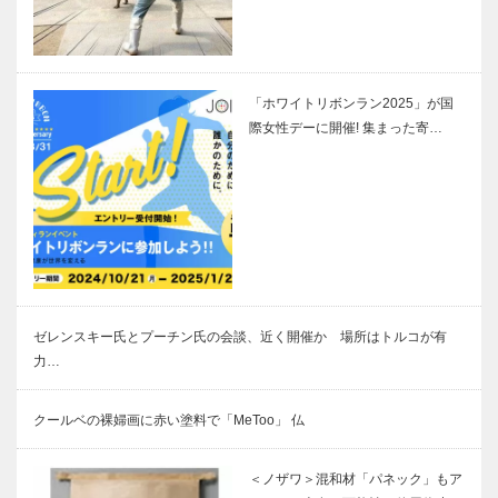
「ホワイトリボンラン2025」が国
際女性デーに開催! 集まった寄…
ゼレンスキー氏とプーチン氏の会談、近く開催か 場所はトルコが有
力…
クールベの裸婦画に赤い塗料で「MeToo」 仏
＜ノザワ＞混和材「パネック」もア