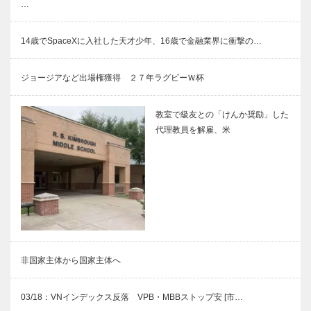
…
14歳でSpaceXに入社した天才少年、16歳で金融業界に衝撃の…
ジョージアなど出場権獲得 ２７年ラグビーＷ杯
教室で級友との「けんか奨励」した
代理教員を解雇、米
非国家主体から国家主体へ
03/18：VNインデックス反落 VPB・MBBストップ安 [市…