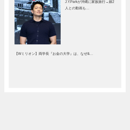
J.Y.Parkが沖縄に家族旅行→娘2
人との動画も…
【Wミリオン】両学長『お金の大学』は、なぜ&…