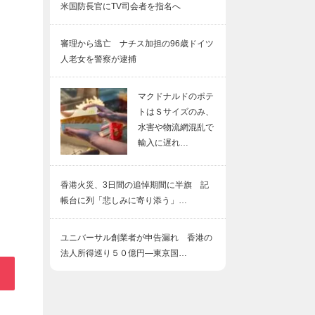
米国防長官にTV司会者を指名へ
審理から逃亡 ナチス加担の96歳ドイツ
人老女を警察が逮捕
マクドナルドのポテ
トはＳサイズのみ、
水害や物流網混乱で
輸入に遅れ…
香港火災、3日間の追悼期間に半旗 記
帳台に列「悲しみに寄り添う」…
ユニバーサル創業者が申告漏れ 香港の
法人所得巡り５０億円―東京国…