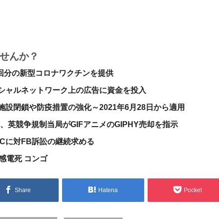
せんか？
万回分の新型コロナワクチンを提供
シャルネットワーク上の広告に資金を投入
設閉鎖や防疫措置の強化～2021年6月28日から適用
に対し、英競争規制当局がGIFアニメのGIPHY売却を指示
Cに対FB訴訟の継続求める
感電死 コンゴ
Share
Hatena
Pocket