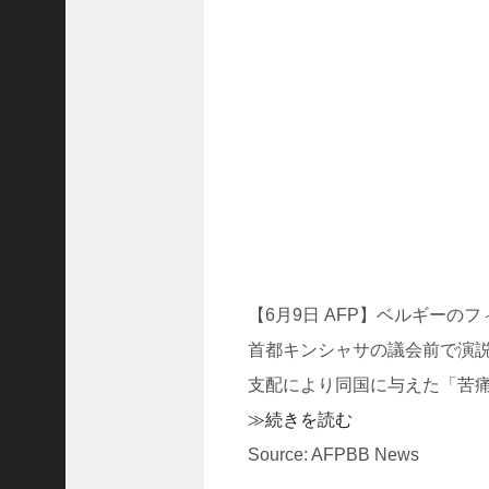
ド
ラ
マ
「
ニ
ラ
の
復
.
.
.
+1
突
【6月9日 AFP】ベルギー
如
首都キンシャサの議会前で演
浮
上
支配により同国に与えた「苦
し
≫続きを読む
た
「
Source: AFPBB News
B