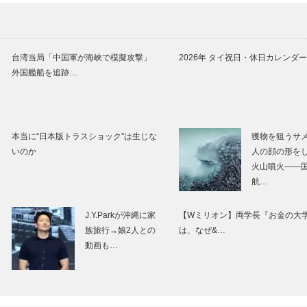
台湾当局「中国軍が海峡で模擬攻撃」
2026年 タイ祝日・休日カレンダー
外国艦船を追跡…
本当に“日本版トラスショック”は生じな
獲物を狙うサ
いのか
人の顔の形を
火山噴火――
航…
J.Y.Parkが沖縄に家
【Wミリオン】両学長『お金の大
族旅行→娘2人との
は、なぜ&…
動画も…