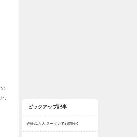
）の
民地
ピックアップ記事
妊婦21万人 スーダンで戦闘続く