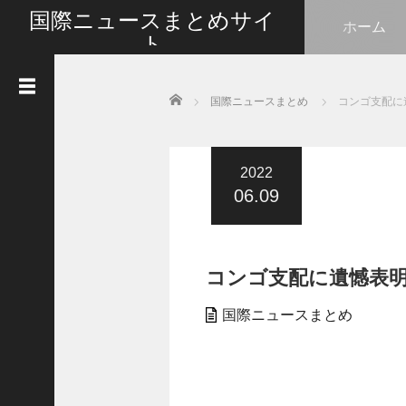
国際ニュースまとめサイ
ホーム
ト
最新の国際ニュースをまとめて皆さんと情報共有い
たします
Home
国際ニュースまとめ
コンゴ支配に
人
気
記
事
2022
06.09
G
o
t
l
コンゴ支配に遺憾表明
i
k
e
国際ニュースまとめ
s
タ
イ