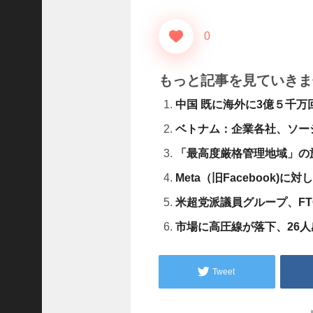
D
レ
.
0
.
.
もっと記事を見ていきま
+1
女
中国 既に海外に3億５千
児
の
ベトナム：企業各社、ソー
自
「最高度厳格管理地域」の施
宅
前
Meta（旧Facebook)
で
米超党派議員グループ、FT
拉
致
市場に高圧線が落下、26人
未
.
.
Tweet
.
+1