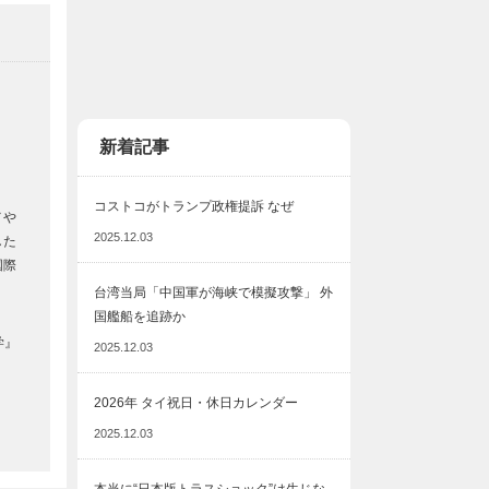
新着記事
コストコがトランプ政権提訴 なぜ
メや
2025.12.03
した
国際
台湾当局「中国軍が海峡で模擬攻撃」 外
国艦船を追跡か
学』
2025.12.03
2026年 タイ祝日・休日カレンダー
2025.12.03