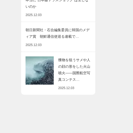
本当に“日本版トラスショック”は生じな
いのか
2025.12.03
朝日新聞社・石合編集委員に韓国のメデ
ィア賞 朝鮮通信使巡る連載で…
2025.12.03
獲物を狙うサメや人
の顔の形をした火山
噴火――国際航空写
真コンテス…
2025.12.03