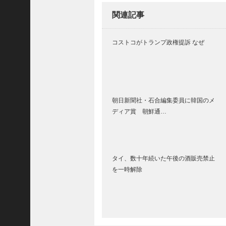
(
関連記事
5
4
8
コストコがトランプ政権提訴 なぜ
3
)
2025
年10
月
朝日新聞社・石合編集委員に韓国のメ
ディア賞 朝鮮通…
(
5
9
6
タイ、数十年続いた午後の酒販売禁止
9
を一時解除
)
2025
年9
月