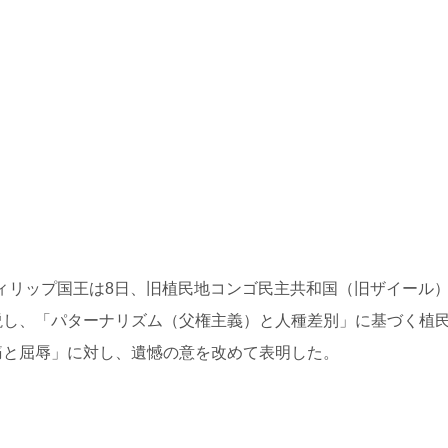
のフィリップ国王は8日、旧植民地コンゴ民主共和国（旧ザイール
説し、「パターナリズム（父権主義）と人種差別」に基づく植
痛と屈辱」に対し、遺憾の意を改めて表明した。