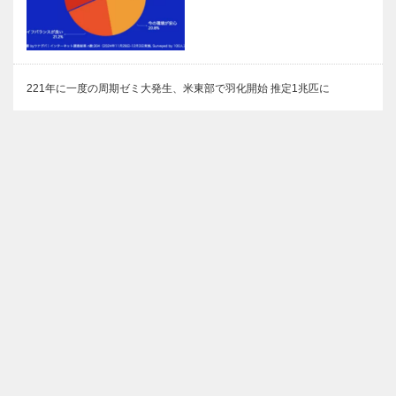
221年に一度の周期ゼミ大発生、米東部で羽化開始 推定1兆匹に