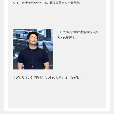
タイ、数十年続いた午後の酒販売禁止を一時解除
J.Y.Parkが沖縄に家族旅行→娘2
人との動画も…
【Wミリオン】両学長『お金の大学』は、なぜ&…