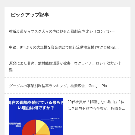
ピックアップ記事
横断歩道からマスク氏らの声に似せた風刺音声 米シリコンバレー
中銀、8年ぶりの大規模な資金供給で銀行流動性支援 [マクロ経済]…
原発にまた着弾、放射能観測器が被害 ウクライナ、ロシア双方が非
難…
グーグルの事業別利益率ランキング。検索広告、Google Pla…
20代社員が「転職しない理由」1位
は？給与不満でも半数が、転職を…