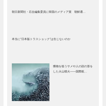
朝日新聞社・石合編集委員に韓国のメディア賞 朝鮮通…
本当に“日本版トラスショック”は生じないのか
獲物を狙うサメや人の顔の形を
した火山噴火――国際航…