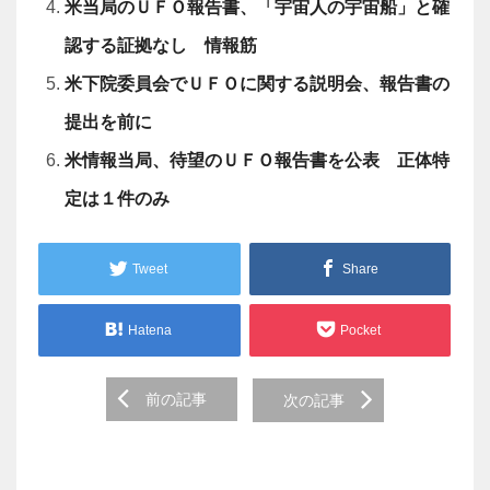
米当局のＵＦＯ報告書、「宇宙人の宇宙船」と確
認する証拠なし 情報筋
米下院委員会でＵＦＯに関する説明会、報告書の
提出を前に
米情報当局、待望のＵＦＯ報告書を公表 正体特
定は１件のみ
Tweet
Share
Hatena
Pocket
Post
前の記事
次の記事
navigation