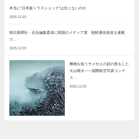
本当に“日本版トラスショック”は生じないのか
2025.12.03
朝日新聞社・石合編集委員に韓国のメディア賞 朝鮮通信使巡る連載
で…
2025.12.03
獲物を狙うサメや人の顔の形をした
火山噴火――国際航空写真コンテ
ス…
2025.12.03