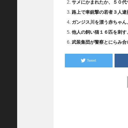
A
サメにかまれたか、５０代
r
c
路上で車銃撃の若者３人逮
h
i
ガンジス川を漂う赤ちゃん
v
e
他人の飼い猫１６匹を刺す
s
武装集団が警察とにらみ合
2025
年12
月
Tweet
(
Post
5
7
navigation
1
)
2025
年11
月