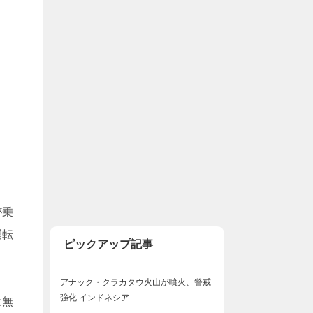
が乗
運転
ピックアップ記事
アナック・クラカタウ火山が噴火、警戒
強化 インドネシア
は無