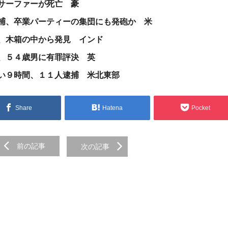
サーファーが死亡 豪
捕、卒業パーティーの集団にも発砲か 米
、木箱の中から発見 インド
、５４歳男に有罪評決 英
い９時間、１１人逮捕 米北東部
Share
Hatena
Pocket
前の記事
次の記事