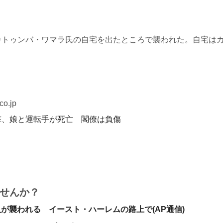
カトゥンバ・ワマラ氏の自宅を出たところで襲われた。自宅は
o.jp
撃、娘と運転手が死亡 閣僚は負傷
せんか？
が襲われる イースト・ハーレムの路上で(AP通信)