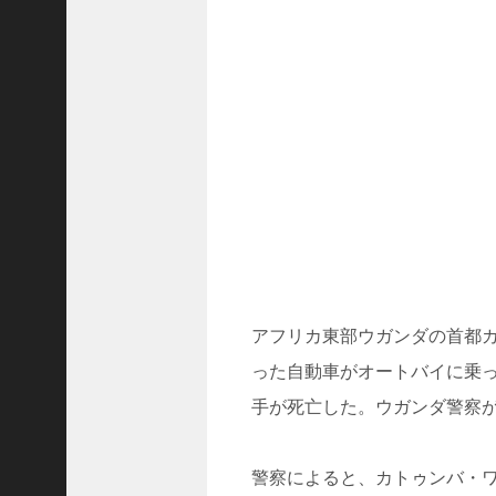
ド
ラ
マ
「
ニ
ラ
の
復
.
.
.
+1
突
如
アフリカ東部ウガンダの首都
浮
った自動車がオートバイに乗
上
し
手が死亡した。ウガンダ警察
た
「
B
警察によると、カトゥンバ・