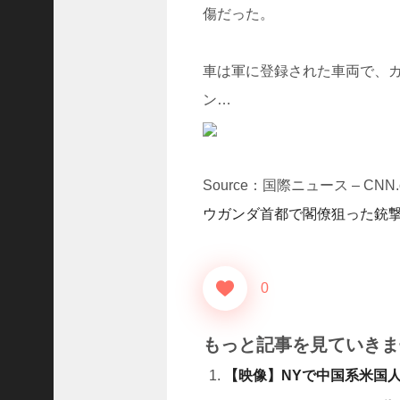
D
傷だった。
レ
.
.
車は軍に登録された車両で、
.
ン…
+1
女
児
の
自
Source：国際ニュース – CNN.c
宅
ウガンダ首都で閣僚狙った銃
前
で
拉
致
0
未
.
.
もっと記事を見ていきま
.
【映像】NYで中国系米国人
+1