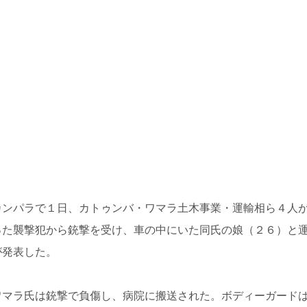
カンパラで１日、カトゥンバ・ワマラ土木事業・運輸相ら４人
った襲撃犯から銃撃を受け、車の中にいた同氏の娘（２６）と
が発表した。
ワマラ氏は銃撃で負傷し、病院に搬送された。ボディーガード