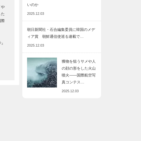
いのか
メや
した
2025.12.03
国際
朝日新聞社・石合編集委員に韓国のメデ
ィア賞 朝鮮通信使巡る連載で…
学』
2025.12.03
獲物を狙うサメや人
の顔の形をした火山
噴火――国際航空写
真コンテス…
2025.12.03