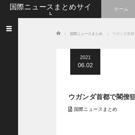
国際ニュースまとめサイ
ホーム
ト
最新の国際ニュースをまとめて皆さんと情報共有い
たします
Home
国際ニュースまとめ
ウガンダ首都
人
気
記
事
2021
06.02
G
o
t
l
i
ウガンダ首都で閣僚
k
e
s
国際ニュースまとめ
タ
イ