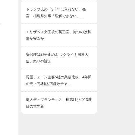
トランプ氏の「3千年は入れない」発
言 福島県知事「理解できない」…
カ
エリザベス女王後の英王室、待つのは斜
陽か安泰か
安保理は戦争止めよ ウクライナ国連大
使、怒りの訴え
質屋チェーン主要5社の業績比較 4年間
の売上高/利益/店舗数チャ…
鳥人デュプランティス、棒高跳びで13度
目の世界新