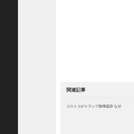
(
5
4
8
3
)
2025
年10
月
(
5
9
関連記事
6
9
コストコがトランプ政権提訴 なぜ
)
2025
年9
月