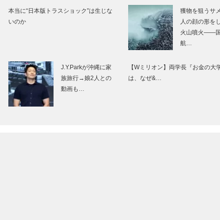
本当に“日本版トラスショック”は生じな
獲物を狙うサ
いのか
人の顔の形を
火山噴火――
航…
J.Y.Parkが沖縄に家
【Wミリオン】両学長『お金の大
族旅行→娘2人との
は、なぜ&…
動画も…