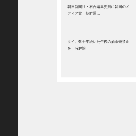
朝日新聞社・石合編集委員に韓国のメ
(
ディア賞 朝鮮通…
5
9
1
9
タイ、数十年続いた午後の酒販売禁止
)
を一時解除
2025
年8
月
(
5
7
3
0
)
2025
年7
月