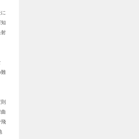
後に
探知
発射
な
の難
変則
湾曲
で飛
地