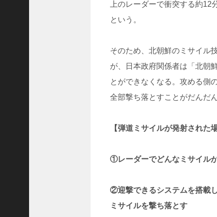
上のレーダーで衝突する約12
という。
(
6
5
そのため、北朝鮮のミサイル
0
が、日本政府関係者は「北朝
6
)
とができなくなる。攻める側
2025
全部撃ち落とすことがだんだ
年4
月
【弾道ミサイルが発射された
(
6
3
①レーダーでどんなミサイル
6
4
)
②迎撃できるシステムを搭載
2025
ミサイルを撃ち落とす
年3