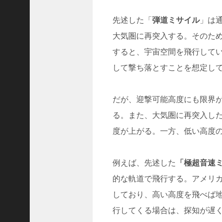
(
先述した「
弾道ミサイル
」は
5
大気圏に再突入する。そのた
9
すると、宇宙空間を飛行して
2
2
して撃ち落とすことを想定し
)
2025
年6
だが、迎撃可能高度にも限界
月
る。また、大気圏に再突入し
度が上がる。一方、低い高度
(
6
5
例えば、先述した
「極超音速
9
4
的な軌道で飛行する。アメリ
)
しており、高い高度を飛べば
2025
年5
行してくる場合は、探知が遅く
月