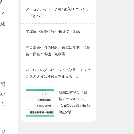
？
アーセナルがリーグ杯4強入り エンケテ
よう
ィアがハット
技術
半導体で重要特許 中国企業の動き
開口部発生時の検討、東電に要求 福島
第１原発１号機―規制委
パドレスのダルビッシュ２敗目 エンゼ
ルスの大谷は連続出塁止まる―…
、通
就職に有利な「資
描い
格」ランキング。
こと
TOEIC650点や日商
簿記2級…
ッド