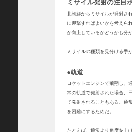
ミサイル発射の注目
D
レ
北朝鮮からミサイルが発射さ
.
.
に迎撃すればよいかを考えら
.
が向上しているかどうかも分
+1
女
児
ミサイルの種類を見分ける手が
の
自
宅
●軌道
前
で
ロケットエンジンで飛翔し、
拉
致
常の軌道で発射された場合、
未
て発射されることもある。通
.
を困難にするためだ。
.
.
+1
たとえば、通常より角度を上