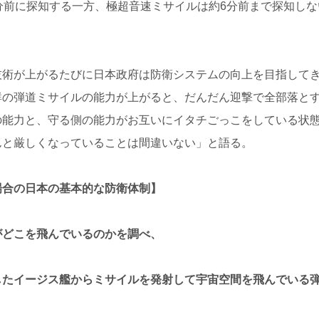
分前に探知する一方、極超音速ミサイルは約6分前まで探知しな
技術が上がるたびに日本政府は防衛システムの向上を目指して
鮮の弾道ミサイルの能力が上がると、だんだん迎撃で全部落と
の能力と、守る側の能力がお互いにイタチごっこをしている状
んと厳しくなっていることは間違いない」と語る。
場合の日本の基本的な防衛体制】
がどこを飛んでいるのかを調べ、
したイージス艦からミサイルを発射して宇宙空間を飛んでいる