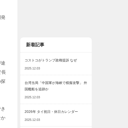
開発
新着記事
コストコがトランプ政権提訴 なぜ
が途
2025.12.03
で長
の探
台湾当局「中国軍が海峡で模擬攻撃」 外
国艦船を追跡か
2025.12.03
でき
2026年 タイ祝日・休日カレンダー
なか
2025.12.03