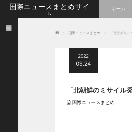
国際ニュースまとめサイ
ホーム
ト
最新の国際ニュースをまとめて皆さんと情報共有い
たします
Home
国際ニュースまとめ
「北朝鮮のミ
人
気
記
事
2022
03.24
G
o
t
l
「北朝鮮のミサイル
i
k
e
国際ニュースまとめ
s
タ
イ