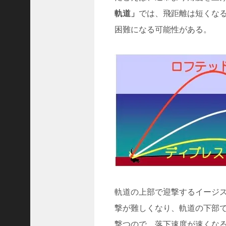
A
r
軌道」
では、飛距離は短くな
c
h
困難になる可能性がある。
i
v
e
s
2025
年12
月
(
5
7
1
)
2025
軌道の上部で迎撃するイージ
年11
月
撃が難しくなり、軌道の下部
撃つので、落下速度が速くな