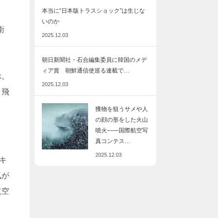
本当に“日本版トラスショック”は生じな
いのか
衛
2025.12.03
朝日新聞社・石合編集委員に韓国のメデ
ィア賞 朝鮮通信使巡る連載で…
ぶ。
2025.12.03
、飛
獲物を狙うサメや人
の顔の形をした火山
噴火――国際航空写
真コンテス…
2025.12.03
キ
気が
航空