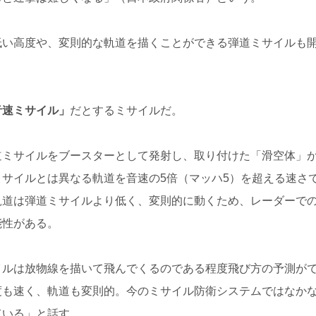
低い高度や、変則的な軌道を描くことができる弾道ミサイルも
音速ミサイル」
だとするミサイルだ。
道ミサイルをブースターとして発射し、取り付けた「滑空体」
サイルとは異なる軌道を音速の5倍（マッハ5）を超える速さ
軌道は弾道ミサイルより低く、変則的に動くため、レーダーで
能性がある。
イルは放物線を描いて飛んでくるのである程度飛び方の予測が
度も速く、軌道も変則的。今のミサイル防衛システムではなか
ている」と話す。