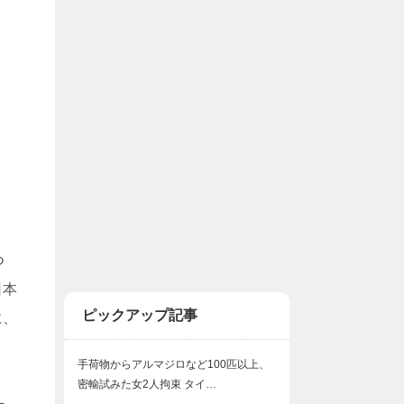
つ
日本
ピックアップ記事
に、
手荷物からアルマジロなど100匹以上、
密輸試みた女2人拘束 タイ…