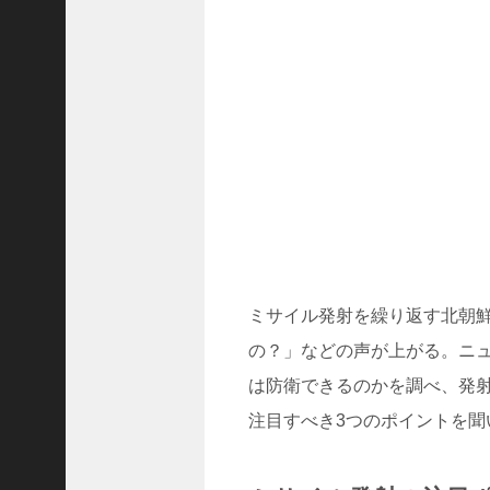
ド
ラ
マ
「
ニ
ラ
の
復
.
.
.
+1
突
ミサイル発射を繰り返す北朝鮮
如
の？」などの声が上がる。ニ
浮
上
は防衛できるのかを調べ、発
し
注目すべき3つのポイントを聞
た
「
B