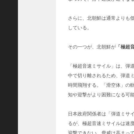
(
5
4
さらに、北朝鮮は通常よりも
8
している。
3
)
2025
その一つが、北朝鮮が
「極超
年10
月
「極超音速ミサイル」は、弾
(
中で切り離されるため、弾道ミ
5
時間飛翔する。「滑空体」の
9
6
知や迎撃がより困難になる可
9
)
2025
日本政府関係者は「弾道ミサ
年9
るが、極超音速ミサイルは速
月
迎撃できない。脅威は高まっ