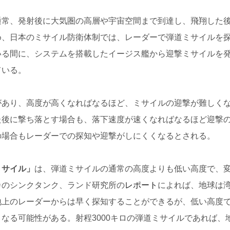
通常、発射後に大気圏の高層や宇宙空間まで到達し、飛翔した
め、日本のミサイル防衛体制では、レーダーで弾道ミサイルを
いる間に、システムを搭載したイージス艦から迎撃ミサイルを
ている。
があり、高度が高くなればなるほど、ミサイルの迎撃が難しく
た後に撃ち落とす場合も、落下速度が速くなればなるほど迎撃
の場合もレーダーでの探知や迎撃がしにくくなるとされる。
ミサイル」
は、弾道ミサイルの通常の高度よりも低い高度で、
カのシンクタンク、ランド研究所の
レポート
によれば、地球は
地上のレーダーからは早く探知することができるが、低い高度
なる可能性がある。射程3000キロの弾道ミサイルであれば、