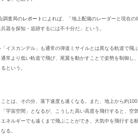
議会調査局の
レポート
によれば、「地上配備のレーダーと現在の
速兵器を探知・追跡するには不十分だ」という。
ル「イスカンデル」も通常の弾道ミサイルとは異なる軌道で飛
、通常より低い軌道で飛び、尾翼を動かすことで姿勢を制御し
きるという。
ことは、その分、落下速度も速くなる。また、地上から約100
と「宇宙空間」となるが、こうした高い高度を飛行すると、空
じエネルギーでも遠くまで飛ぶことができ、大気中を飛行する
となる。