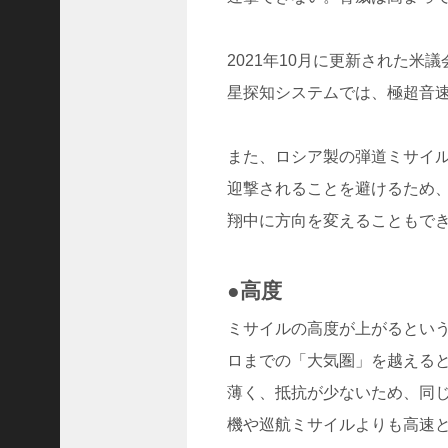
(
5
2021年10月に更新された米
9
星探知システムでは、極超音
1
9
)
また、ロシア製の弾道ミサイ
2025
年8
迎撃されることを避けるため
月
翔中に方向を変えることもで
(
5
●高度
7
3
ミサイルの高度が上がるという
0
ロまでの「大気圏」を越える
)
2025
薄く、抵抗が少ないため、同
年7
機や巡航ミサイルよりも高速
月