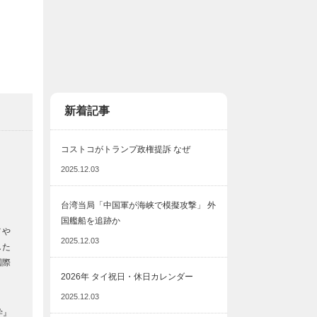
新着記事
コストコがトランプ政権提訴 なぜ
2025.12.03
台湾当局「中国軍が海峡で模擬攻撃」 外
国艦船を追跡か
メや
2025.12.03
した
国際
2026年 タイ祝日・休日カレンダー
2025.12.03
学』