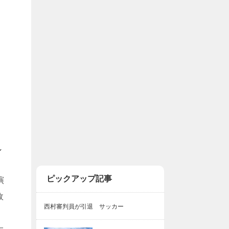
ピックアップ記事
演
政
西村審判員が引退 サッカー
と