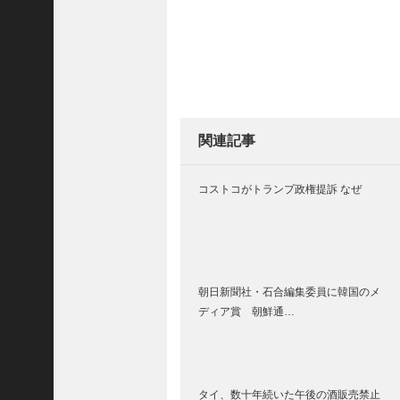
(
5
4
8
3
)
2025
関連記事
年10
月
コストコがトランプ政権提訴 なぜ
(
5
9
6
朝日新聞社・石合編集委員に韓国のメ
9
ディア賞 朝鮮通…
)
2025
年9
月
タイ、数十年続いた午後の酒販売禁止