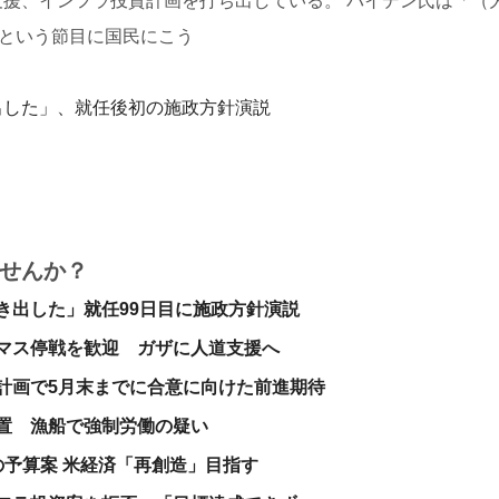
援、インフラ投資計画を打ち出している。 バイデン氏は「（
日という節目に国民にこう
出した」、就任後初の施政方針演説
せんか？
き出した」就任99日目に施政方針演説
マス停戦を歓迎 ガザに人道支援へ
計画で5月末までに合意に向けた前進期待
置 漁船で強制労働の疑い
の予算案 米経済「再創造」目指す