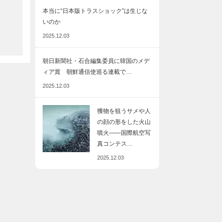
本当に“日本版トラスショック”は生じな
いのか
2025.12.03
朝日新聞社・石合編集委員に韓国のメデ
ィア賞 朝鮮通信使巡る連載で…
2025.12.03
獲物を狙うサメや人
の顔の形をした火山
噴火――国際航空写
真コンテス…
2025.12.03