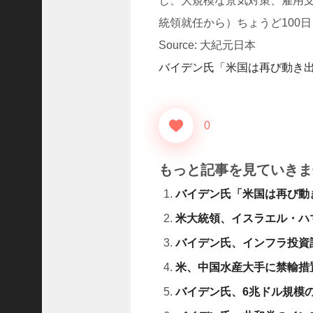
し、大規模な景気対策、雇用支
D
レ
統領就任から）ちょうど100
.
Source: 大紀元日本
.
.
バイデン氏「米国は再び動き
+1
女
児
0
の
自
宅
もっと記事を見ていきま
前
で
バイデン氏「米国は再び動
拉
米大統領、イスラエル・ハ
致
未
バイデン氏、インフラ投資
.
.
米、中国水産大手に禁輸措
.
バイデン氏、6兆ドル規模
+1