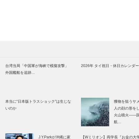
台湾当局「中国軍が海峡で模擬攻撃」
2026年 タイ祝日・休日カレンダー
外国艦船を追跡…
本当に“日本版トラスショック”は生じな
獲物を狙うサ
いのか
人の顔の形を
火山噴火――
航…
J.Y.Parkが沖縄に家
【Wミリオン】両学長『お金の大