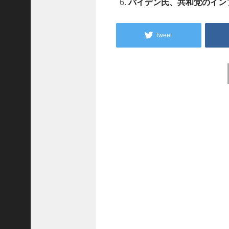
バイデン氏、共和党のイン
A
r
c
h
Tweet
i
v
e
s
Post
2025
navigation
年12
月
(
5
7
1
)
2025
年11
月