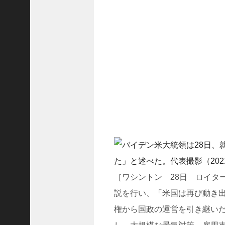
ド
ラ
マ
「
ニ
ラ
の
復
.
.
.
+1
突
如
浮
上
［ワシントン 28日 ロイター
し
説を行い、「米国は再び動き出
た
「
権から国政の運営を引き継い
B