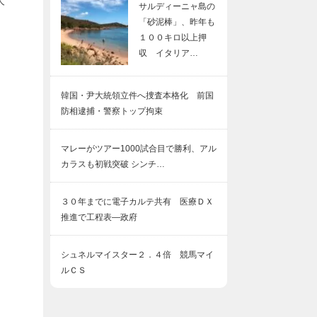
大
サルディーニャ島の
「砂泥棒」、昨年も
１００キロ以上押
収 イタリア…
韓国・尹大統領立件へ捜査本格化 前国
防相逮捕・警察トップ拘束
マレーがツアー1000試合目で勝利、アル
カラスも初戦突破 シンチ…
３０年までに電子カルテ共有 医療ＤＸ
推進で工程表―政府
シュネルマイスター２．４倍 競馬マイ
ルＣＳ