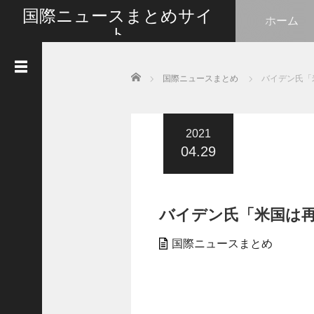
国際ニュースまとめサイ
ホーム
ト
最新の国際ニュースをまとめて皆さんと情報共有い
たします
Home
国際ニュースまとめ
バイデン氏「
人
気
記
事
2021
04.29
G
o
t
l
バイデン氏「米国は
i
k
e
国際ニュースまとめ
s
タ
イ