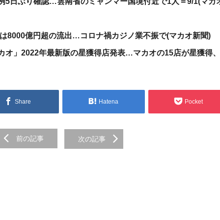
5日ぶり確認…雲南省のミャンマー国境付近で1人＝9/1(マカ
資は8000億円超の流出…コロナ禍カジノ業不振で(マカオ新聞)
オ」2022年最新版の星獲得店発表…マカオの15店が星獲得
Share
Hatena
Pocket
前の記事
次の記事