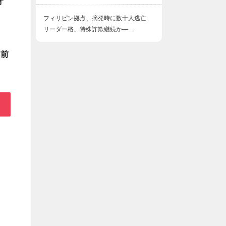
オ
フィリピン拠点、摘発時に数十人逃亡
リーダー格、特殊詐欺継続か―…
、前