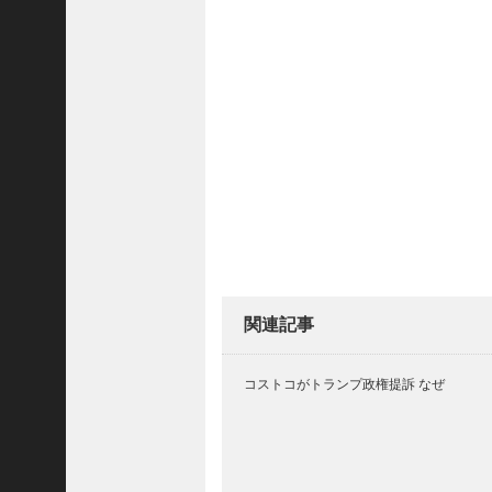
(
5
4
8
3
)
2025
年10
月
(
5
9
関連記事
6
9
コストコがトランプ政権提訴 なぜ
)
2025
年9
月