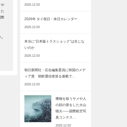
メや
2025.12.03
した
国際
2026年 タイ祝日・休日カレンダー
2025.12.03
学』
本当に“日本版トラスショック”は生じな
いのか
2025.12.03
朝日新聞社・石合編集委員に韓国のメデ
ィア賞 朝鮮通信使巡る連載で…
2025.12.03
獲物を狙うサメや人
の顔の形をした火山
噴火――国際航空写
真コンテス…
2025.12.03