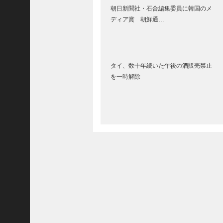
朝日新聞社・石合編集委員に韓国のメ
(
ディア賞 朝鮮通…
5
9
1
9
タイ、数十年続いた午後の酒販売禁止
)
を一時解除
2025
年8
月
(
5
7
3
0
)
2025
年7
月