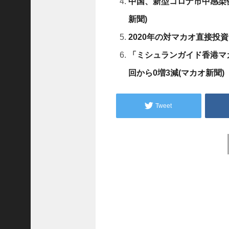
中国、新型コロナ市中感染例
A
r
新聞)
c
h
2020年の対マカオ直接投
i
v
e
「ミシュランガイド香港マカ
s
回から0増3減(マカオ新聞)
2025
年12
月
Tweet
(
Post
5
7
navigation
1
)
2025
年11
月