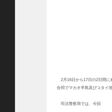
ド
ラ
マ
「
ニ
ラ
の
復
.
.
.
+1
突
如
2月16日から17日の2日間
浮
上
合同でマカオ半島及びコタイ
し
た
「
司法警察局では、今回
B