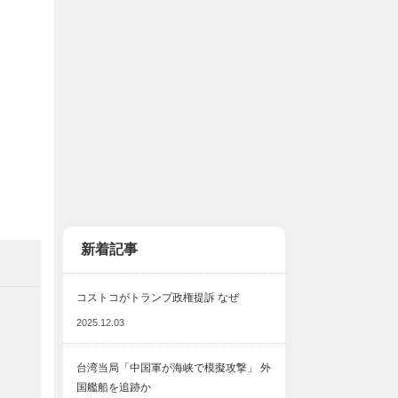
新着記事
コストコがトランプ政権提訴 なぜ
2025.12.03
台湾当局「中国軍が海峡で模擬攻撃」 外
国艦船を追跡か