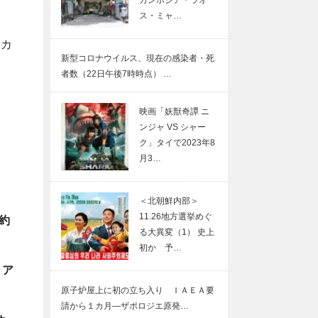
カンボジア・ラオ
ス・ミャ…
マカ
新型コロナウイルス、現在の感染者・死
者数（22日午後7時時点） …
映画「妖獣奇譚 ニ
ンジャ VS シャー
ク」タイで2023年8
月3…
＜北朝鮮内部＞
11.26地方選挙めぐ
約
る大異変（1） 史上
初か 予…
、ア
原子炉屋上に初の立ち入り ＩＡＥＡ要
請から１カ月―ザポロジエ原発…