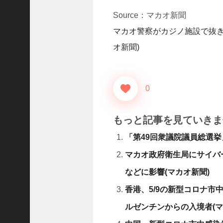
D
レ
Source：マカオ新聞
.
マカオ警察がカジノ施設で抜き
.
.
オ新聞)
+1
女
児
0
の
自
宅
もっと記事を見ていきま
前
で
「第49回衆議院議員総選
拉
マカオ政府衛生局にサイバ
致
未
などに影響(マカオ新聞)
.
.
香港、5/9の新型コロナ市
.
ルゼンチンからの入境者(マ
+1