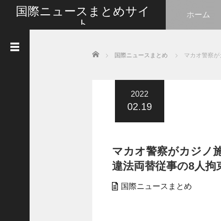
国際ニュースまとめサイ
ホーム
ト
最新の国際ニュースをまとめて皆さんと情報共有い
たします
Home
国際ニュースまとめ
マカオ警察が
人
気
記
事
2022
02.19
G
o
t
l
マカオ警察がカジノ
i
k
違法両替従事の8人拘束
e
s
国際ニュースまとめ
タ
イ