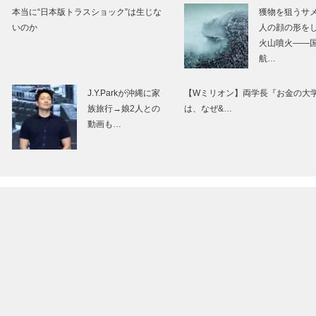
本当に“日本版トラスショック”は生じな
獲物を狙うサ
いのか
人の顔の形を
火山噴火――
航…
J.Y.Parkが沖縄に家
【Wミリオン】両学長『お金の大
族旅行→娘2人との
は、なぜ&…
動画も…