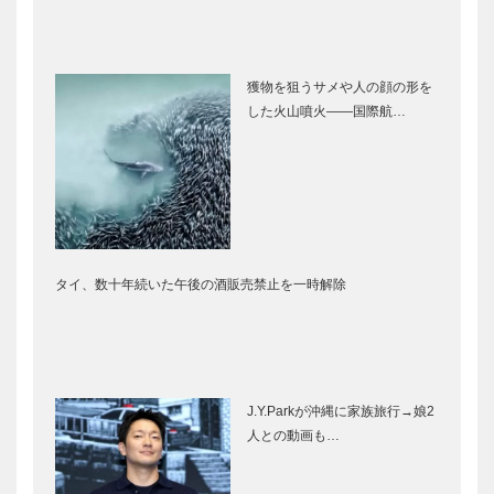
獲物を狙うサメや人の顔の形を
した火山噴火――国際航…
タイ、数十年続いた午後の酒販売禁止を一時解除
J.Y.Parkが沖縄に家族旅行→娘2
人との動画も…