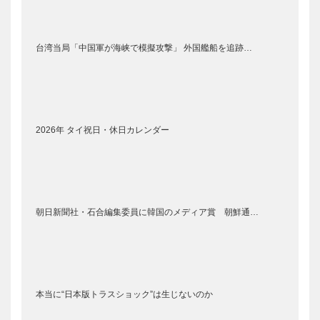
台湾当局「中国軍が海峡で模擬攻撃」 外国艦船を追跡…
2026年 タイ祝日・休日カレンダー
朝日新聞社・石合編集委員に韓国のメディア賞 朝鮮通…
本当に“日本版トラスショック”は生じないのか