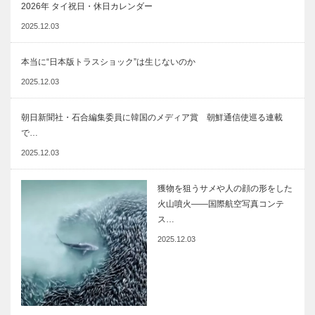
2026年 タイ祝日・休日カレンダー
2025.12.03
本当に“日本版トラスショック”は生じないのか
2025.12.03
朝日新聞社・石合編集委員に韓国のメディア賞 朝鮮通信使巡る連載
で…
2025.12.03
獲物を狙うサメや人の顔の形をした
火山噴火――国際航空写真コンテ
ス…
2025.12.03