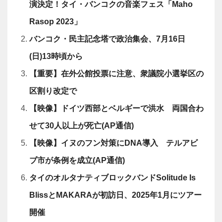
演決定！タイ・バンコクの音楽フェス「Maho
Rasop 2023」
バンコク・民主記念塔で政治集会、7月16日
(日)13時頃から
【重要】在外公館投票に注意、衆議院小選挙区の
区割り改定で
【映像】ドイツ西部とベルギーで洪水 両国合わ
せて30人以上が死亡(AP通信)
【映像】イヌのフン対策にDNA導入 テルアビ
ブ市が条例を成立(AP通信)
タイのオルタナティブロックバンドSolitude Is
BlissとMAKARAが初訪日、2025年1月にツアー
開催