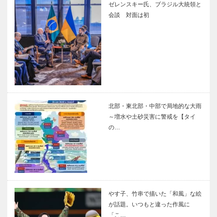
ゼレンスキー氏、ブラジル大統領と
会談 対面は初
北部・東北部・中部で局地的な大雨
～増水や土砂災害に警戒を【タイ
の…
やす子、竹串で描いた「和風」な絵
が話題。いつもと違った作風に
「こ…