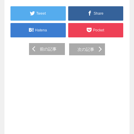
Tweet
Share
Hatena
Pocket
Post
前の記事
次の記事
navigation