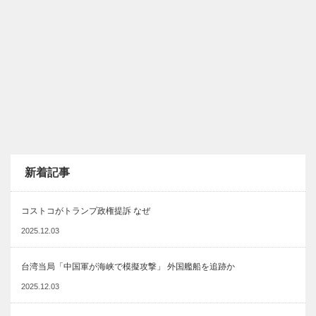
新着記事
コストコがトランプ政権提訴 なぜ
2025.12.03
台湾当局「中国軍が海峡で模擬攻撃」 外国艦船を追跡か
2025.12.03