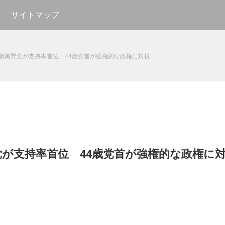
サイトマップ
新興野党が支持率首位 44歳党首が強権的な政権に対抗
が支持率首位 44歳党首が強権的な政権に