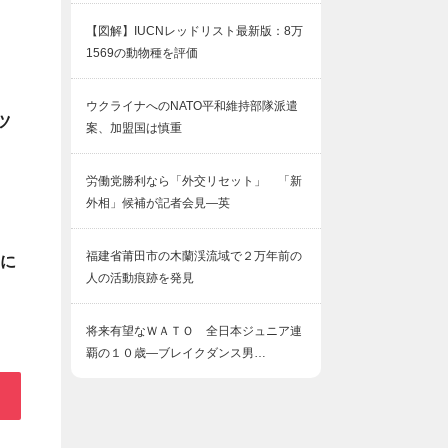
【図解】IUCNレッドリスト最新版：8万
1569の動物種を評価
ウクライナへのNATO平和維持部隊派遣
ツ
案、加盟国は慎重
労働党勝利なら「外交リセット」 「新
外相」候補が記者会見―英
福建省莆田市の木蘭渓流域で２万年前の
日に
人の活動痕跡を発見
将来有望なＷＡＴＯ 全日本ジュニア連
覇の１０歳―ブレイクダンス男…