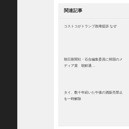
(
関連記事
5
4
8
コストコがトランプ政権提訴 なぜ
3
)
2025
年10
月
朝日新聞社・石合編集委員に韓国のメ
ディア賞 朝鮮通…
(
5
9
6
タイ、数十年続いた午後の酒販売禁止
9
を一時解除
)
2025
年9
月