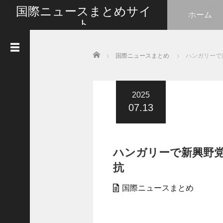
国際ニュースまとめサイ
ホーム
ト
最新の国際ニュースをまとめて皆さんと情報共有い
たします
Home
国際ニュースまとめ
ハンガリーで
人
気
記
事
2025
07.13
G
o
t
l
ハンガリーで新興野党
i
k
抗
e
s
国際ニュースまとめ
タ
イ