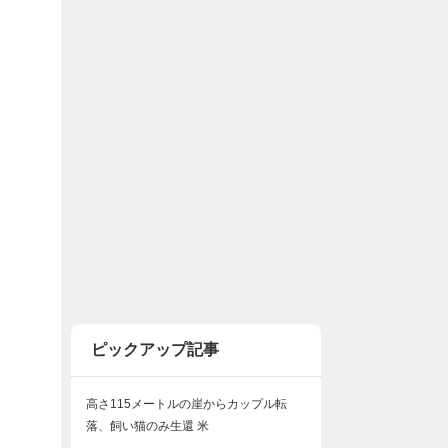
ピックアップ記事
高さ115メートルの崖からカップル転
落、飼い猫のみ生還 米