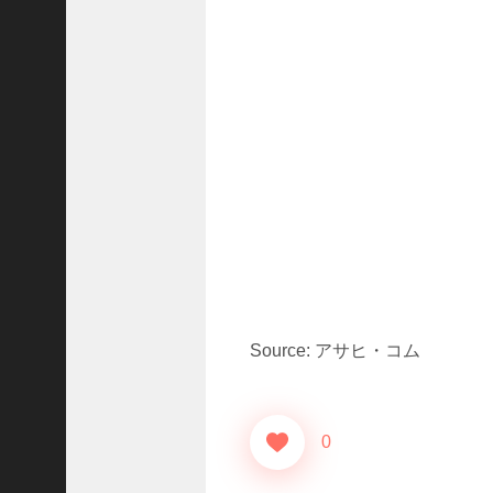
ド
ラ
マ
「
ニ
ラ
の
復
.
.
.
+1
突
如
Source: アサヒ・コム
浮
上
し
た
0
「
B