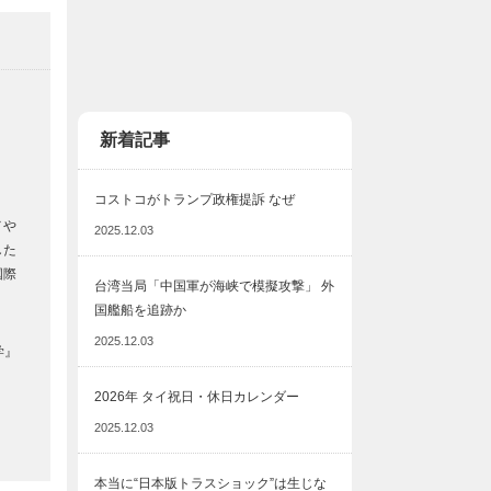
新着記事
コストコがトランプ政権提訴 なぜ
メや
2025.12.03
した
国際
台湾当局「中国軍が海峡で模擬攻撃」 外
国艦船を追跡か
2025.12.03
学』
2026年 タイ祝日・休日カレンダー
2025.12.03
本当に“日本版トラスショック”は生じな