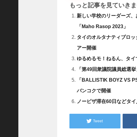
D
もっと記事を見ていきま
レ
.
新しい学校のリーダーズ、
.
「Maho Rasop 2023」
.
+1
タイのオルタナティブロックバンド
女
アー開催
児
の
ゆるめるモ！ねるん、タイ
自
宅
「第49回衆議院議員総選
前
「BALLISTIK BOYZ VS 
で
拉
バンコクで開催
致
ノービザ滞在60日などタ
未
.
.
Tweet
.
+1