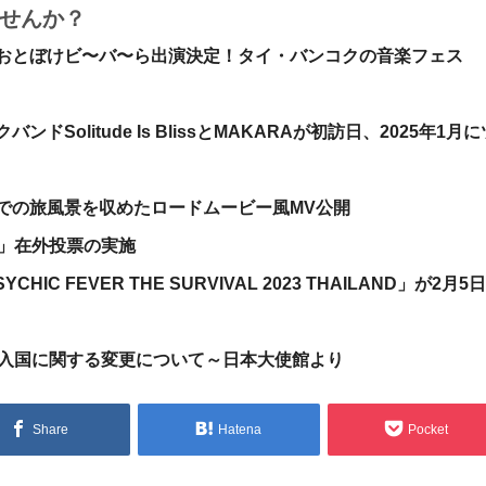
せんか？
おとぼけビ〜バ〜ら出演決定！タイ・バンコクの音楽フェス
Solitude Is BlissとMAKARAが初訪日、2025年1月に
での旅風景を収めたロードムービー風MV公開
挙」在外投票の実施
PSYCHIC FEVER THE SURVIVAL 2023 THAILAND」が2月5
イ入国に関する変更について～日本大使館より
Share
Hatena
Pocket