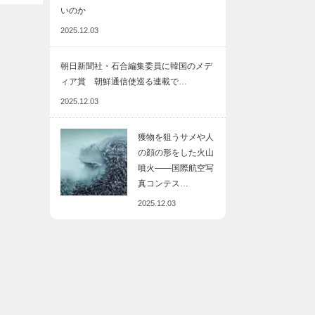
いのか
2025.12.03
朝日新聞社・石合編集委員に韓国のメデ
ィア賞 朝鮮通信使巡る連載で…
2025.12.03
獲物を狙うサメや人
の顔の形をした火山
噴火――国際航空写
真コンテス…
2025.12.03