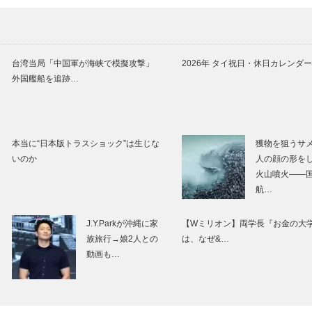
台湾当局「中国軍が海峡で模擬攻撃」
2026年 タイ祝日・休日カレンダー
外国艦船を追跡…
本当に“日本版トラスショック”は生じな
獲物を狙うサ
いのか
人の顔の形を
火山噴火――
航…
J.Y.Parkが沖縄に家
【Wミリオン】両学長『お金の大
族旅行→娘2人との
は、なぜ&…
動画も…