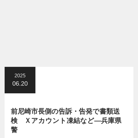
2025
06.20
前尼崎市長側の告訴・告発で書類送
検 Ｘアカウント凍結など―兵庫県
警