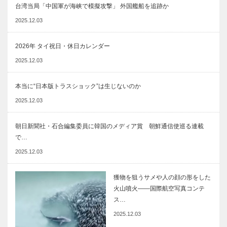
台湾当局「中国軍が海峡で模擬攻撃」 外国艦船を追跡か
2025.12.03
2026年 タイ祝日・休日カレンダー
2025.12.03
本当に“日本版トラスショック”は生じないのか
2025.12.03
朝日新聞社・石合編集委員に韓国のメディア賞 朝鮮通信使巡る連載
で…
2025.12.03
獲物を狙うサメや人の顔の形をした
火山噴火――国際航空写真コンテ
ス…
2025.12.03