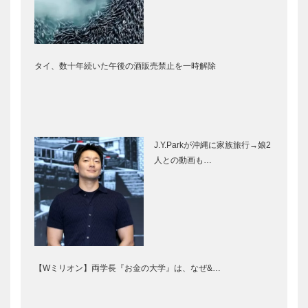
タイ、数十年続いた午後の酒販売禁止を一時解除
J.Y.Parkが沖縄に家族旅行→娘2
人との動画も…
【Wミリオン】両学長『お金の大学』は、なぜ&…