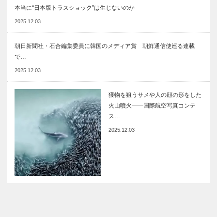
本当に“日本版トラスショック”は生じないのか
2025.12.03
朝日新聞社・石合編集委員に韓国のメディア賞 朝鮮通信使巡る連載
で…
2025.12.03
獲物を狙うサメや人の顔の形をした
火山噴火――国際航空写真コンテ
ス…
2025.12.03