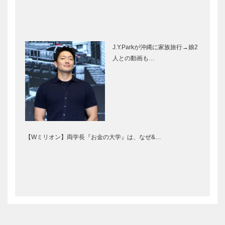
J.Y.Parkが沖縄に家族旅行→娘2
人との動画も…
【Wミリオン】両学長『お金の大学』は、なぜ&…