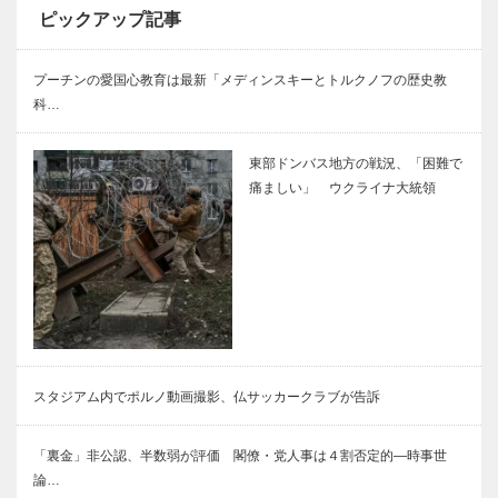
ピックアップ記事
プーチンの愛国心教育は最新「メディンスキーとトルクノフの歴史教
科…
東部ドンバス地方の戦況、「困難で
痛ましい」 ウクライナ大統領
スタジアム内でポルノ動画撮影、仏サッカークラブが告訴
「裏金」非公認、半数弱が評価 閣僚・党人事は４割否定的―時事世
論…