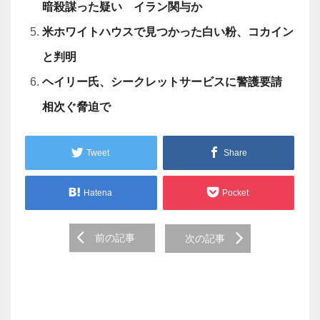
暗殺謀った疑い イラン関与か
米ホワイトハウスで見つかった白い粉、コカイン
と判明
ヘイリー氏、シークレットサービスに警護要請
相次ぐ脅迫で
Tweet
Share
Hatena
Pocket
Post
前の記事
次の記事
navigation