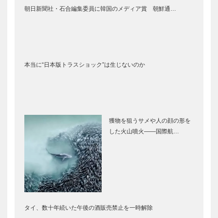
朝日新聞社・石合編集委員に韓国のメディア賞 朝鮮通…
本当に“日本版トラスショック”は生じないのか
獲物を狙うサメや人の顔の形を
した火山噴火――国際航…
タイ、数十年続いた午後の酒販売禁止を一時解除