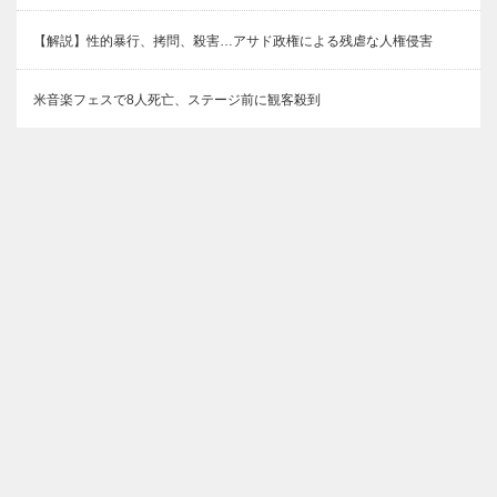
【解説】性的暴行、拷問、殺害…アサド政権による残虐な人権侵害
米音楽フェスで8人死亡、ステージ前に観客殺到