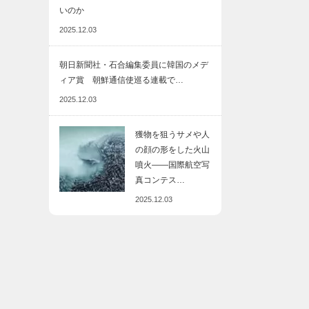
いのか
2025.12.03
朝日新聞社・石合編集委員に韓国のメデ
ィア賞 朝鮮通信使巡る連載で…
2025.12.03
獲物を狙うサメや人
の顔の形をした火山
噴火――国際航空写
真コンテス…
2025.12.03