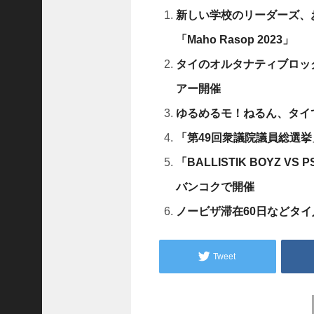
D
新しい学校のリーダーズ、
レ
.
「Maho Rasop 2023」
.
タイのオルタナティブロックバンド
.
+1
アー開催
女
児
ゆるめるモ！ねるん、タイ
の
「第49回衆議院議員総選
自
宅
「BALLISTIK BOYZ VS 
前
バンコクで開催
で
拉
ノービザ滞在60日などタ
致
未
.
Tweet
.
.
+1
Post