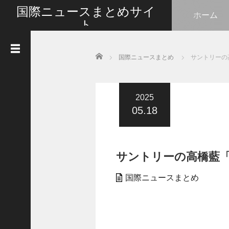
国際ニュースまとめサイ
ホーム
ト
最新の国際ニュースをまとめて皆さんと情報共有い
たします
Home
国際ニュースまとめ
サントリーの
人
気
記
事
2025
05.18
G
o
t
l
サントリーの高橋藍
i
k
e
国際ニュースまとめ
s
タ
イ