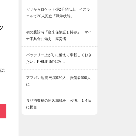
ガザからロケット弾2千発以上 イスラ
エルで20人死亡「戦争状態」…
ツ
初の受診時「従来保険証も持参」 マイ
ナ不具合に備え―厚労省
バッテリー上がりに備えて車載しておき
たい。PHILIPSの12V…
日に
アフガン地震 死者920人、負傷者600人
に
食品消費税の恒久減税を 公明、１４日
に提言