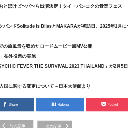
おとぼけビ〜バ〜ら出演決定！タイ・バンコクの音楽フェス
Solitude Is BlissとMAKARAが初訪日、2025年1月に
での旅風景を収めたロードムービー風MV公開
挙」在外投票の実施
PSYCHIC FEVER THE SURVIVAL 2023 THAILAND」が2月5
イ入国に関する変更について～日本大使館より
Share
Hatena
Pocket
前の記事
次の記事