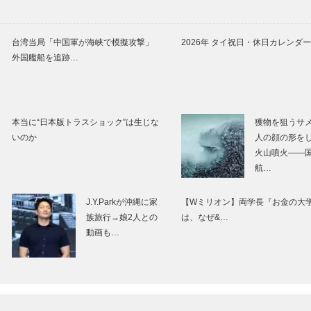
台湾当局「中国軍が海峡で模擬攻撃」
2026年 タイ祝日・休日カレンダー
外国艦船を追跡…
本当に“日本版トラスショック”は生じな
獲物を狙うサ
いのか
人の顔の形を
火山噴火――
航…
J.Y.Parkが沖縄に家
【Wミリオン】両学長『お金の大
族旅行→娘2人との
は、なぜ&…
動画も…