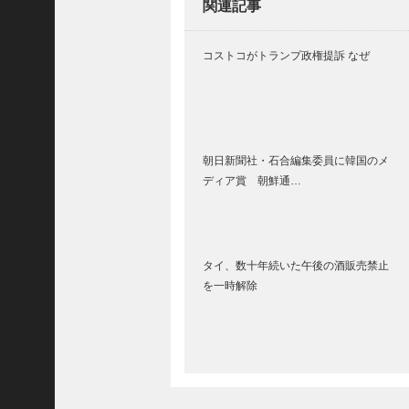
関連記事
(
5
4
コストコがトランプ政権提訴 なぜ
8
3
)
2025
年10
朝日新聞社・石合編集委員に韓国のメ
月
ディア賞 朝鮮通…
(
5
9
タイ、数十年続いた午後の酒販売禁止
6
を一時解除
9
)
2025
年9
月