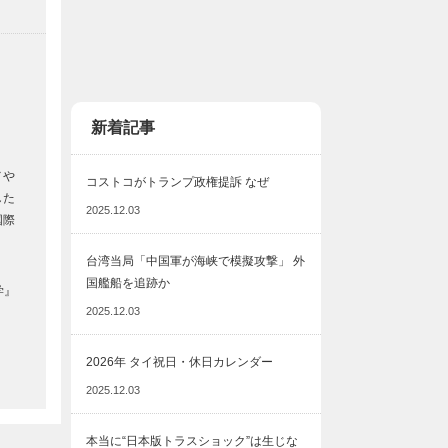
新着記事
メや
コストコがトランプ政権提訴 なぜ
した
2025.12.03
国際
台湾当局「中国軍が海峡で模擬攻撃」 外
国艦船を追跡か
学』
2025.12.03
2026年 タイ祝日・休日カレンダー
2025.12.03
本当に“日本版トラスショック”は生じな