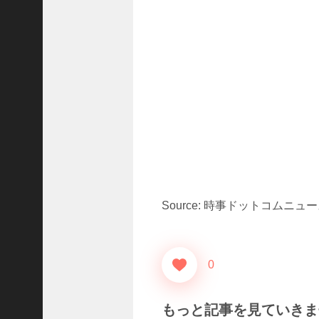
ド
ラ
マ
「
ニ
ラ
の
復
.
.
.
+1
突
Source: 時事ドットコムニュ
如
浮
上
し
0
た
「
B
もっと記事を見ていきま