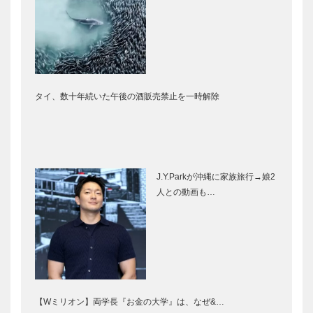
タイ、数十年続いた午後の酒販売禁止を一時解除
J.Y.Parkが沖縄に家族旅行→娘2
人との動画も…
【Wミリオン】両学長『お金の大学』は、なぜ&…