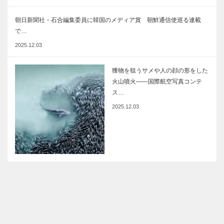
朝日新聞社・石合編集委員に韓国のメディア賞 朝鮮通信使巡る連載
で…
2025.12.03
獲物を狙うサメや人の顔の形をした
火山噴火――国際航空写真コンテ
ス…
2025.12.03