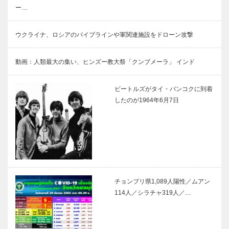
ー…
ウクライナ、ロシアのパイプラインや軍関連施設をドローン攻撃
動画：人類最大の集い、ヒンズー教大祭「クンブメーラ」 インド
ビートルズがタイ・バンコクに到着
したのが1964年6月7日
チョンブリ県1,089人陽性／ムアン
114人／シラチャ319人／…