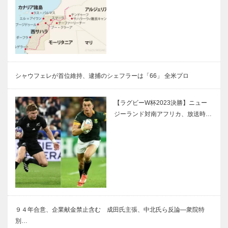
シャウフェレが首位維持、逮捕のシェフラーは「66」 全米プロ
【ラグビーW杯2023決勝】ニュー
ジーランド対南アフリカ、放送時…
９４年合意、企業献金禁止含む 成田氏主張、中北氏ら反論―衆院特
別…