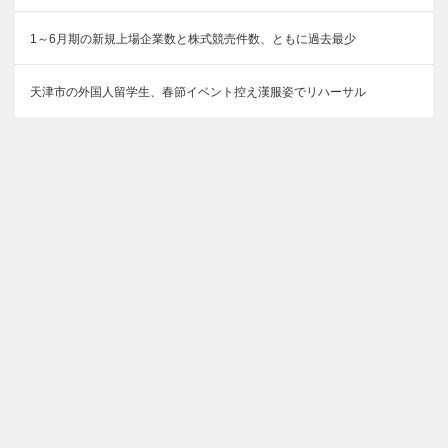
1～6月期の新規上場企業数と株式競売件数、ともに過去最少
天津市の外国人留学生、春節イベント控え漢服姿でリハーサル