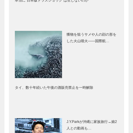
本当に“日本版トラスショック”は生じないのか
獲物を狙うサメや人の顔の形を
した火山噴火――国際航…
タイ、数十年続いた午後の酒販売禁止を一時解除
J.Y.Parkが沖縄に家族旅行→娘2
人との動画も…