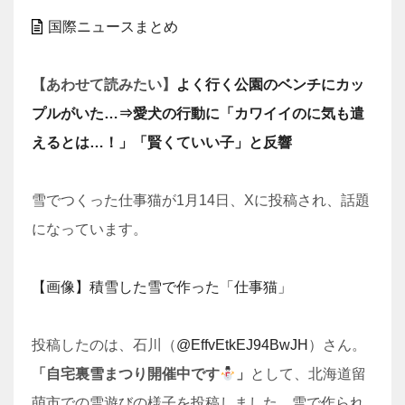
国際ニュースまとめ
【あわせて読みたい】
よく行く公園のベンチにカッ
プルがいた…⇒愛犬の行動に「カワイイのに気も遣
えるとは…！」「賢くていい子」と反響
雪でつくった仕事猫が1月14日、Xに投稿され、話題
になっています。
【画像】積雪した雪で作った「仕事猫」
投稿したのは、石川（
@EffvEtkEJ94BwJH
）さん。
「自宅裏雪まつり開催中です
」
として、北海道留
萌市での雪遊びの様子を投稿しました。雪で作られ