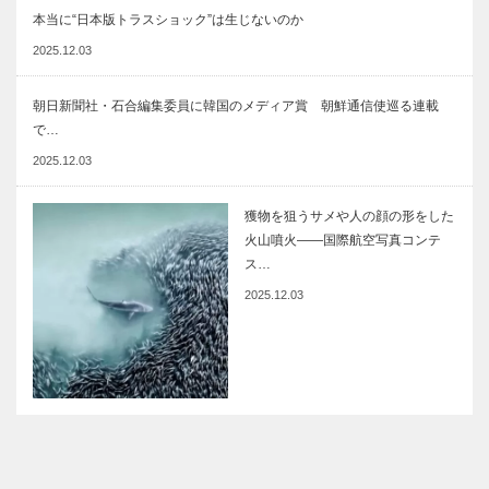
本当に“日本版トラスショック”は生じないのか
2025.12.03
朝日新聞社・石合編集委員に韓国のメディア賞 朝鮮通信使巡る連載
で…
2025.12.03
獲物を狙うサメや人の顔の形をした
火山噴火――国際航空写真コンテ
ス…
2025.12.03