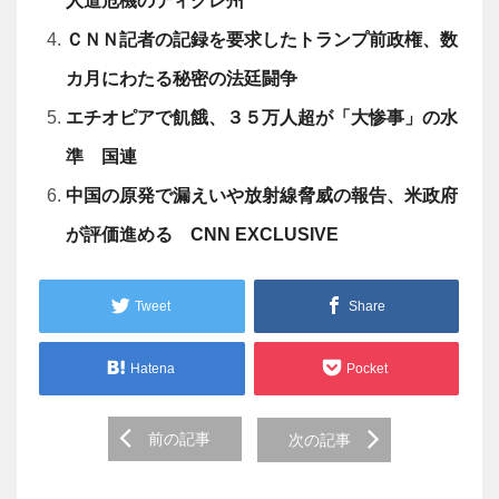
人道危機のティグレ州
ＣＮＮ記者の記録を要求したトランプ前政権、数
カ月にわたる秘密の法廷闘争
エチオピアで飢餓、３５万人超が「大惨事」の水
準 国連
中国の原発で漏えいや放射線脅威の報告、米政府
が評価進める CNN EXCLUSIVE
Tweet
Share
Hatena
Pocket
Post
前の記事
次の記事
navigation