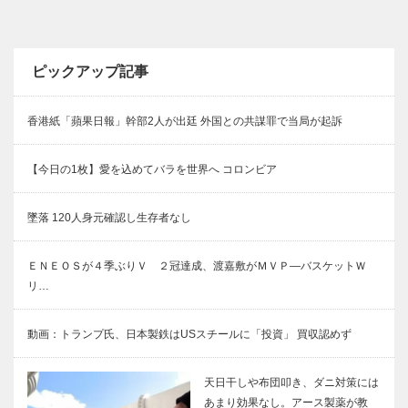
ピックアップ記事
香港紙「蘋果日報」幹部2人が出廷 外国との共謀罪で当局が起訴
【今日の1枚】愛を込めてバラを世界へ コロンビア
墜落 120人身元確認し生存者なし
ＥＮＥＯＳが４季ぶりＶ ２冠達成、渡嘉敷がＭＶＰ―バスケットＷ
リ…
動画：トランプ氏、日本製鉄はUSスチールに「投資」 買収認めず
天日干しや布団叩き、ダニ対策には
あまり効果なし。アース製薬が教