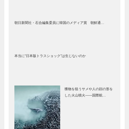
朝日新聞社・石合編集委員に韓国のメディア賞 朝鮮通…
本当に“日本版トラスショック”は生じないのか
獲物を狙うサメや人の顔の形を
した火山噴火――国際航…