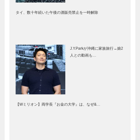
タイ、数十年続いた午後の酒販売禁止を一時解除
J.Y.Parkが沖縄に家族旅行→娘2
人との動画も…
【Wミリオン】両学長『お金の大学』は、なぜ&…