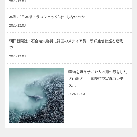
2025.12.03
本当に“日本版トラスショック”は生じないのか
2025.12.03
朝日新聞社・石合編集委員に韓国のメディア賞 朝鮮通信使巡る連載
で…
2025.12.03
獲物を狙うサメや人の顔の形をした
火山噴火――国際航空写真コンテ
ス…
2025.12.03