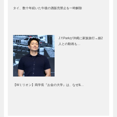
タイ、数十年続いた午後の酒販売禁止を一時解除
J.Y.Parkが沖縄に家族旅行→娘2
人との動画も…
【Wミリオン】両学長『お金の大学』は、なぜ&…