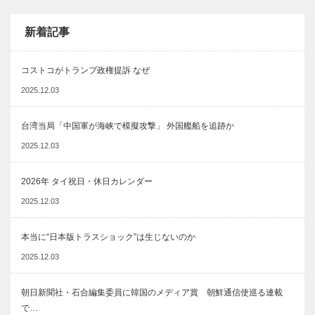
新着記事
コストコがトランプ政権提訴 なぜ
2025.12.03
台湾当局「中国軍が海峡で模擬攻撃」 外国艦船を追跡か
2025.12.03
2026年 タイ祝日・休日カレンダー
2025.12.03
本当に“日本版トラスショック”は生じないのか
2025.12.03
朝日新聞社・石合編集委員に韓国のメディア賞 朝鮮通信使巡る連載
で…