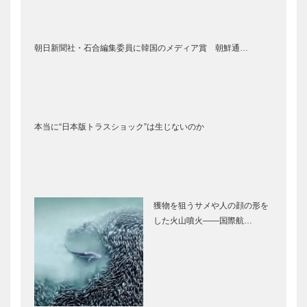
朝日新聞社・石合編集委員に韓国のメディア賞 朝鮮通…
本当に“日本版トラスショック”は生じないのか
獲物を狙うサメや人の顔の形を
した火山噴火――国際航…