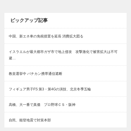
ピックアップ記事
中国、新エネ車の免税措置を延長 消費拡大図る
イスラエルが最大都市ガザ市で地上侵攻 攻撃激化で被害拡大は不可
避…
教皇選挙中 バチカン携帯通信遮断
フィギュア男子FS 第3・第4Gの演技、北京冬季五輪
高橋、大一番で真価 プロ野球ＣＳ・阪神
自民、能登地震で対策本部