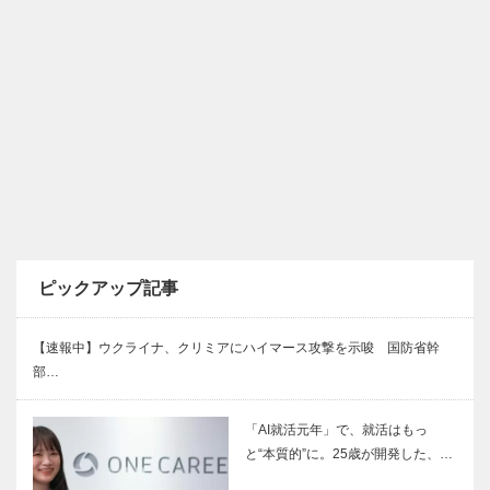
ピックアップ記事
【速報中】ウクライナ、クリミアにハイマース攻撃を示唆 国防省幹
部…
「AI就活元年」で、就活はもっ
と“本質的”に。25歳が開発した、…