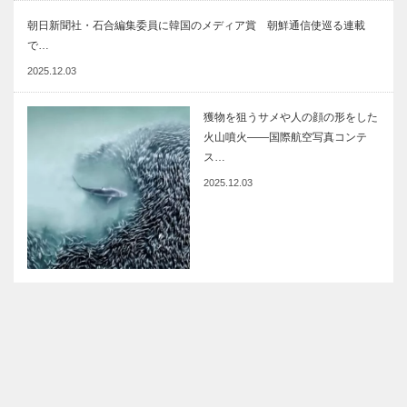
朝日新聞社・石合編集委員に韓国のメディア賞 朝鮮通信使巡る連載
で…
2025.12.03
獲物を狙うサメや人の顔の形をした
火山噴火――国際航空写真コンテ
ス…
2025.12.03