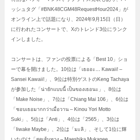
ッシュタグ「#BNK48CGM48RequestHour2024」が
オンライン上で話題になり、2024年9月15日（日）
に行われたコンサートで、Xのトレンド3位にランク
インしました。
コンサートは、ファンの投票による「Best 10」ショ
ーで幕を開けました。10位は「เธออะ… Kawaii! –
Sansei Kawaii!」、9位は特別ゲストのKeng Tachaya
が参加した「น่ายักแบบนี้ เป็นของเธอนะ」、8位は
「Make Noise」、7位は「Chiang Mai 106」、6位は
「ชอบเธอมากกว่าเมื่อวาน – Kinou Yori Motto
Suki」、5位は「Anti」、4位は「2565」、3位は
「Iiwake Maybe」、2位は「มะลิ」、そして1位に輝
いたのは「สุดเส้นทาง – Maeshika Mukanee