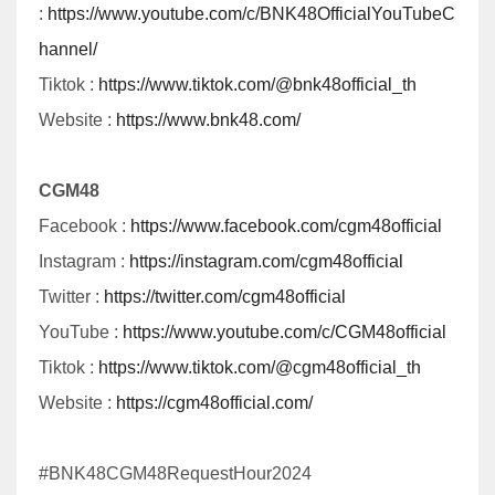
コストコがトランプ政権提訴 なぜ
台湾当局「中国軍が海峡で模擬攻撃」 外国艦船を追跡…
2026年 タイ祝日・休日カレンダー
朝日新聞社・石合編集委員に韓国のメディア賞 朝鮮通…