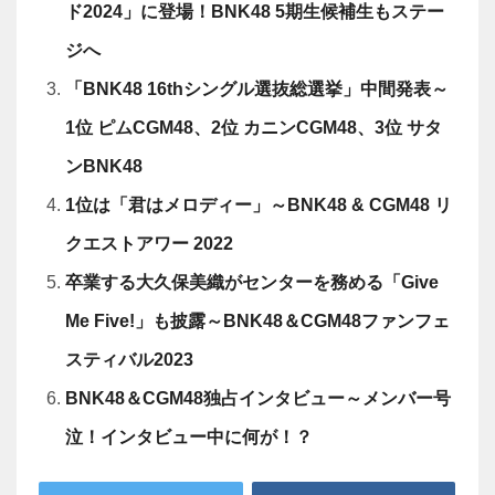
【Wミリオン】両学長『お金の大学』は、なぜ&…