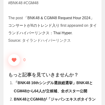
本当に“日本版トラスショック”は生じないのか
獲物を狙うサメや人の顔の形を
した火山噴火――国際航…
タイ、数十年続いた午後の酒販売禁止を一時解除
J.Y.Parkが沖縄に家族旅行→娘2
人との動画も…