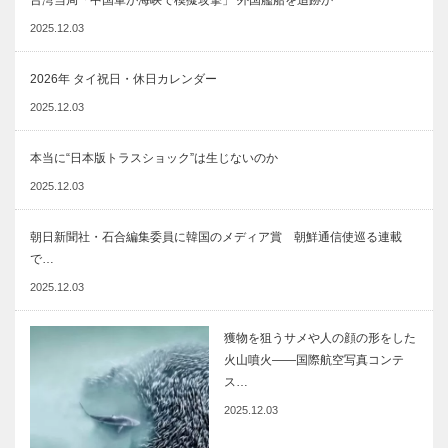
台湾当局「中国軍が海峡で模擬攻撃」 外国艦船を追跡か
2025.12.03
2026年 タイ祝日・休日カレンダー
2025.12.03
本当に“日本版トラスショック”は生じないのか
2025.12.03
朝日新聞社・石合編集委員に韓国のメディア賞 朝鮮通信使巡る連載
で…
2025.12.03
獲物を狙うサメや人の顔の形をした
火山噴火――国際航空写真コンテ
ス…
2025.12.03