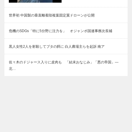
世界初 中国製の垂直離着陸複葉固定翼ドローンが公開
危機のSDGs「特に5分野に注力を」 オジャンボ国連事務次長補
黒人女性2人を射殺してブタの餌に 白人農場主らを起訴 南ア
佐々木のドジャース入りに皮肉も 「結末おなじみ」「悪の帝国」―
北…