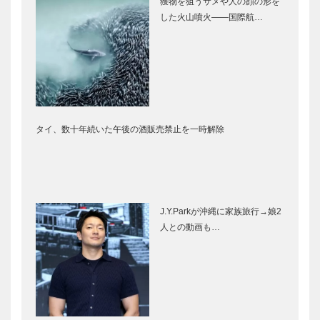
獲物を狙うサメや人の顔の形を
した火山噴火――国際航…
タイ、数十年続いた午後の酒販売禁止を一時解除
J.Y.Parkが沖縄に家族旅行→娘2
人との動画も…