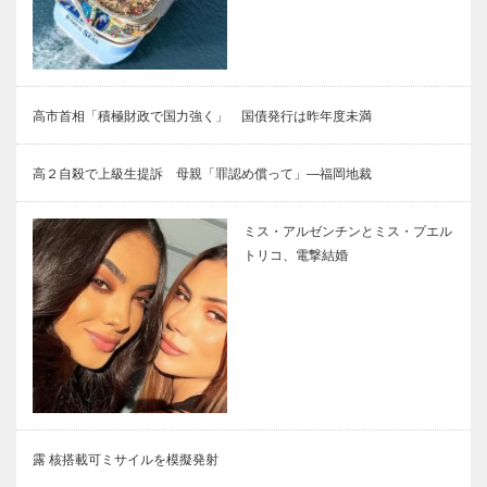
高市首相「積極財政で国力強く」 国債発行は昨年度未満
高２自殺で上級生提訴 母親「罪認め償って」―福岡地裁
ミス・アルゼンチンとミス・プエル
トリコ、電撃結婚
露 核搭載可ミサイルを模擬発射