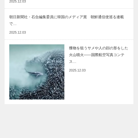
2025.12.03
朝日新聞社・石合編集委員に韓国のメディア賞 朝鮮通信使巡る連載
で…
2025.12.03
獲物を狙うサメや人の顔の形をした
火山噴火――国際航空写真コンテ
ス…
2025.12.03