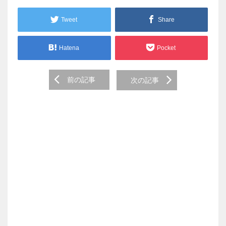
Tweet
Share
Hatena
Pocket
Post
前の記事
次の記事
navigation