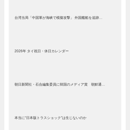
台湾当局「中国軍が海峡で模擬攻撃」 外国艦船を追跡…
2026年 タイ祝日・休日カレンダー
朝日新聞社・石合編集委員に韓国のメディア賞 朝鮮通…
本当に“日本版トラスショック”は生じないのか