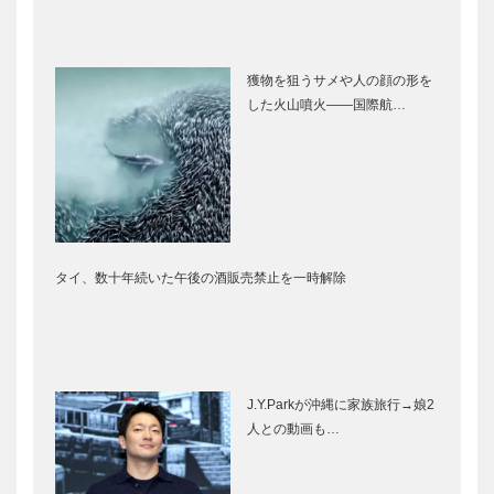
獲物を狙うサメや人の顔の形を
した火山噴火――国際航…
タイ、数十年続いた午後の酒販売禁止を一時解除
J.Y.Parkが沖縄に家族旅行→娘2
人との動画も…