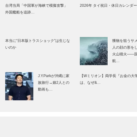
台湾当局「中国軍が海峡で模擬攻撃」
2026年 タイ祝日・休日カレンダー
外国艦船を追跡…
本当に“日本版トラスショック”は生じな
獲物を狙うサ
いのか
人の顔の形を
火山噴火――
航…
J.Y.Parkが沖縄に家
【Wミリオン】両学長『お金の大
族旅行→娘2人との
は、なぜ&…
動画も…