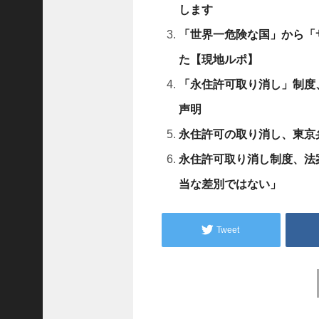
A
します
r
c
「世界一危険な国」から「
h
i
た【現地ルポ】
v
e
「永住許可取り消し」制度
s
声明
2025
年12
永住許可の取り消し、東京
月
永住許可取り消し制度、法
(
当な差別ではない」
5
7
1
Tweet
)
2025
年11
Post
月
navigation