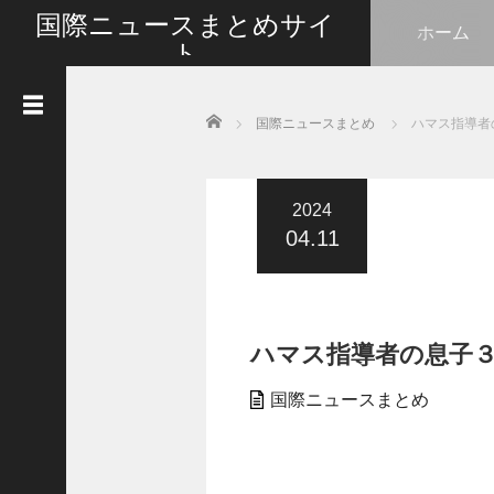
国際ニュースまとめサイ
ホーム
ト
最新の国際ニュースをまとめて皆さんと情報共有い
たします
Home
国際ニュースまとめ
ハマス指導者
人
気
記
事
2024
04.11
G
o
t
l
i
ハマス指導者の息子
k
e
s
国際ニュースまとめ
タ
イ