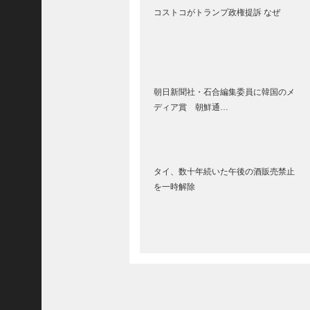
コストコがトランプ政権提訴 なぜ
(
5
9
1
9
朝日新聞社・石合編集委員に韓国のメ
)
ディア賞 朝鮮通…
2025
年8
月
タイ、数十年続いた午後の酒販売禁止
(
を一時解除
5
7
3
0
)
2025
年7
月