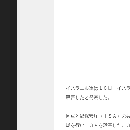
ド
ラ
マ
「
ニ
ラ
の
復
.
.
.
+1
突
如
イスラエル軍は１０日、イス
浮
殺害したと発表した。
上
し
た
同軍と総保安庁（ＩＳＡ）の
「
B
爆を行い、３人を殺害した。