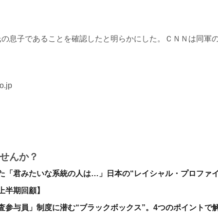
氏の息子であることを確認したと明らかにした。ＣＮＮは同軍
.jp
せんか？
た「君みたいな系統の人は…」日本の“レイシャル・プロファ
 上半期回顧】
査参与員」制度に潜む“ブラックボックス”。4つのポイントで