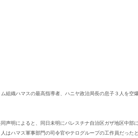
ラム組織ハマスの最高指導者、ハニヤ政治局長の息子３人を空
共同声明によると、同日未明にパレスチナ自治区ガザ地区中部
３人はハマス軍事部門の司令官やテログループの工作員だった