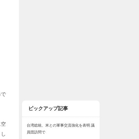
爆で
ピックアップ記事
に空
台湾総統、米との軍事交流強化を表明 議
員団訪問で
とし