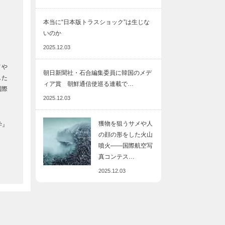
本当に“日本版トラスショック”は生じな
いのか
2025.12.03
メや
朝日新聞社・石合編集委員に韓国のメデ
した
ィア賞 朝鮮通信使巡る連載で…
国際
2025.12.03
獲物を狙うサメや人
学』
の顔の形をした火山
噴火――国際航空写
真コンテス…
2025.12.03