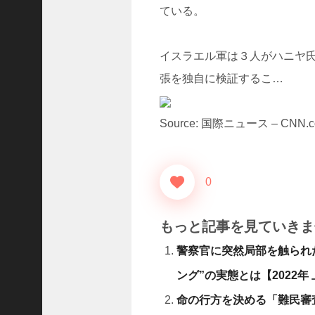
D
ている。
レ
.
.
イスラエル軍は３人がハニヤ
.
張を独自に検証するこ…
+1
女
児
Source: 国際ニュース – CNN.co
の
自
宅
前
0
で
拉
致
もっと記事を見ていきま
未
警察官に突然局部を触られ
.
.
ング”の実態とは【2022年
.
+1
命の行方を決める「難民審