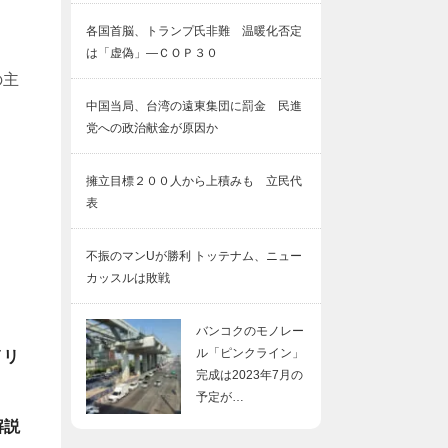
各国首脳、トランプ氏非難 温暖化否定
は「虚偽」―ＣＯＰ３０
の主
中国当局、台湾の遠東集団に罰金 民進
党への政治献金が原因か
擁立目標２００人から上積みも 立民代
表
不振のマンUが勝利 トッテナム、ニュー
カッスルは敗戦
バンコクのモノレー
ル「ピンクライン」
イリ
完成は2023年7月の
予定が…
解説