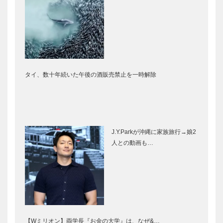
タイ、数十年続いた午後の酒販売禁止を一時解除
J.Y.Parkが沖縄に家族旅行→娘2
人との動画も…
【Wミリオン】両学長『お金の大学』は、なぜ&…