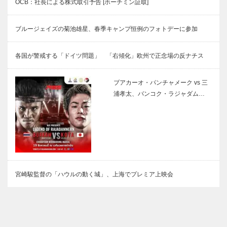
OCB：社長による株式取引予告 [ホーチミン証取]
ブルージェイズの菊池雄星、春季キャンプ恒例のフォトデーに参加
各国が警戒する「ドイツ問題」 「右傾化」欧州で正念場の反ナチス
ブアカーオ・パンチャメーク vs 三
浦孝太、バンコク・ラジャダム…
宮崎駿監督の「ハウルの動く城」、上海でプレミア上映会