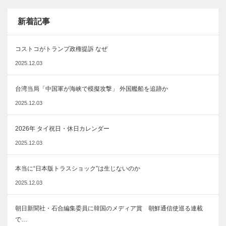
新着記事
コストコがトランプ政権提訴 なぜ
2025.12.03
台湾当局「中国軍が海峡で模擬攻撃」 外国艦船を追跡か
2025.12.03
2026年 タイ祝日・休日カレンダー
2025.12.03
本当に“日本版トラスショック”は生じないのか
2025.12.03
朝日新聞社・石合編集委員に韓国のメディア賞 朝鮮通信使巡る連載
で…