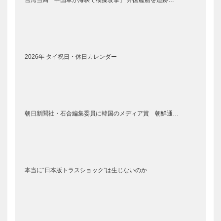
台湾当局「中国軍が海峡で模擬攻撃」 外国艦船を追跡…
2026年 タイ祝日・休日カレンダー
朝日新聞社・石合編集委員に韓国のメディア賞 朝鮮通…
本当に“日本版トラスショック”は生じないのか