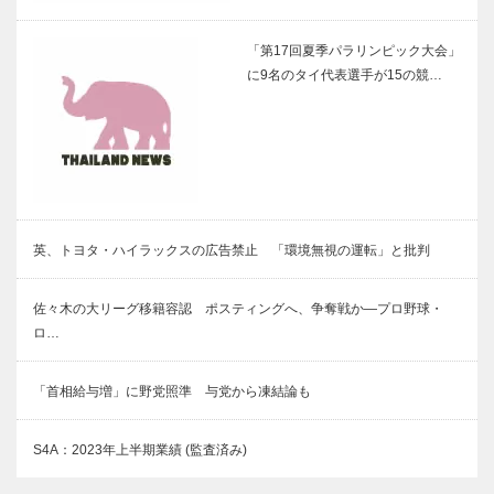
「第17回夏季パラリンピック大会」
に9名のタイ代表選手が15の競…
英、トヨタ・ハイラックスの広告禁止 「環境無視の運転」と批判
佐々木の大リーグ移籍容認 ポスティングへ、争奪戦か―プロ野球・
ロ…
「首相給与増」に野党照準 与党から凍結論も
S4A：2023年上半期業績 (監査済み)