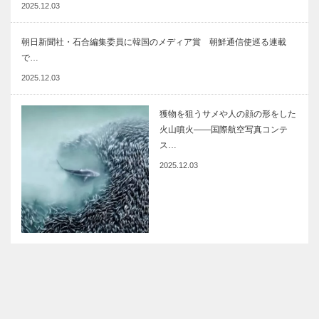
2025.12.03
朝日新聞社・石合編集委員に韓国のメディア賞 朝鮮通信使巡る連載
で…
2025.12.03
獲物を狙うサメや人の顔の形をした
火山噴火――国際航空写真コンテ
ス…
2025.12.03