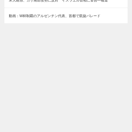
米大統領、ガザ南部攻勢に反対 イスラエル首相に警告―報道
動画：W杯制覇のアルゼンチン代表、首都で凱旋パレード