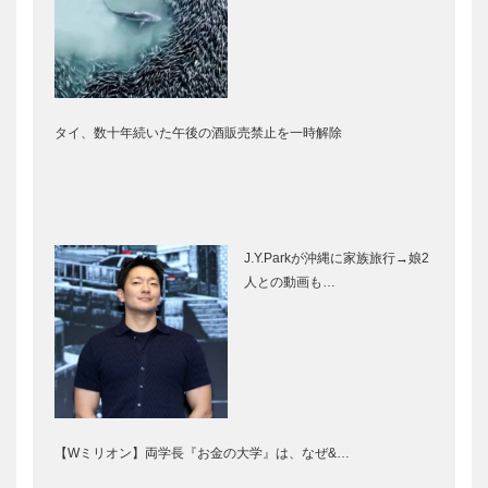
タイ、数十年続いた午後の酒販売禁止を一時解除
J.Y.Parkが沖縄に家族旅行→娘2
人との動画も…
【Wミリオン】両学長『お金の大学』は、なぜ&…