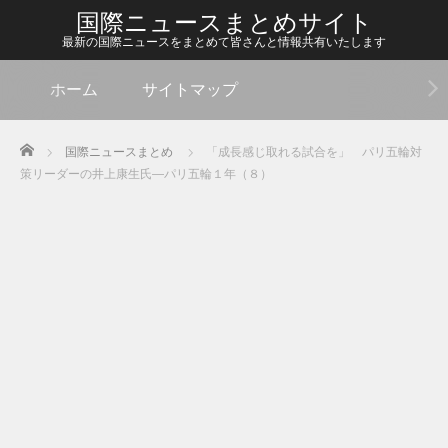
国際ニュースまとめサイト
最新の国際ニュースをまとめて皆さんと情報共有いたします
ホーム
サイトマップ
Home
国際ニュースまとめ
「成長感じ取れる試合を」 パリ五輪対
策リーダーの井上康生氏―パリ五輪１年（８）