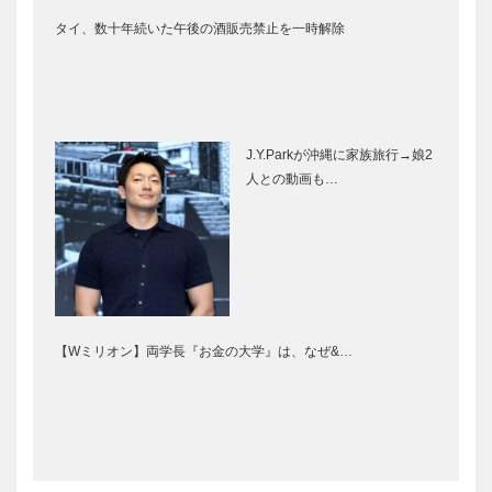
タイ、数十年続いた午後の酒販売禁止を一時解除
J.Y.Parkが沖縄に家族旅行→娘2
人との動画も…
【Wミリオン】両学長『お金の大学』は、なぜ&…