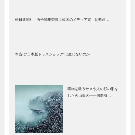
朝日新聞社・石合編集委員に韓国のメディア賞 朝鮮通…
本当に“日本版トラスショック”は生じないのか
獲物を狙うサメや人の顔の形を
した火山噴火――国際航…