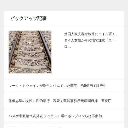
ピックアップ記事
外国人観光客が線路にコイン置く、
タイ人女性がその場で注意「ユー
ロ…
マーク・トウェインが晩年に住んでいた邸宅、約5億円で販売中
俳優志望の女性に性的暴行 容疑で芸能事務所元顧問逮捕―警視庁
バスケ米五輪代表発表 デュラント選出もレブロンらは不参加