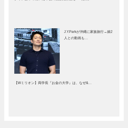
J.Y.Parkが沖縄に家族旅行→娘2
人との動画も…
【Wミリオン】両学長『お金の大学』は、なぜ&…