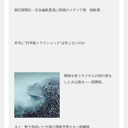
朝日新聞社・石合編集委員に韓国のメディア賞 朝鮮通…
本当に“日本版トラスショック”は生じないのか
獲物を狙うサメや人の顔の形を
した火山噴火――国際航…
タイ、数十年続いた午後の酒販売禁止を一時解除