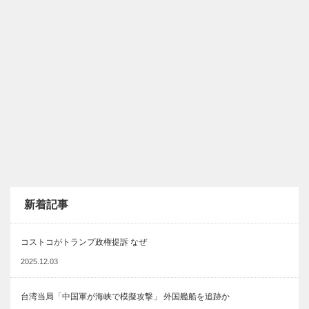
新着記事
コストコがトランプ政権提訴 なぜ
2025.12.03
台湾当局「中国軍が海峡で模擬攻撃」 外国艦船を追跡か