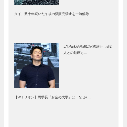
タイ、数十年続いた午後の酒販売禁止を一時解除
J.Y.Parkが沖縄に家族旅行→娘2
人との動画も…
【Wミリオン】両学長『お金の大学』は、なぜ&…