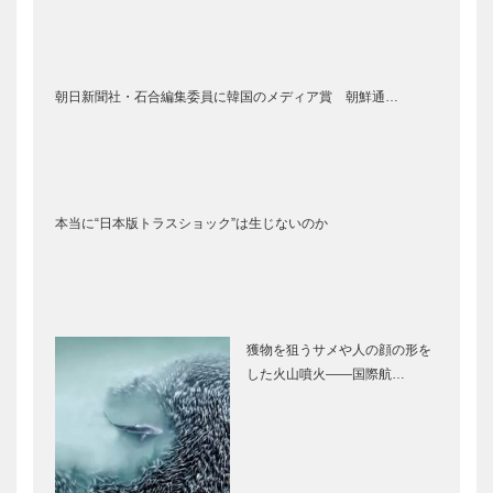
朝日新聞社・石合編集委員に韓国のメディア賞 朝鮮通…
本当に“日本版トラスショック”は生じないのか
獲物を狙うサメや人の顔の形を
した火山噴火――国際航…