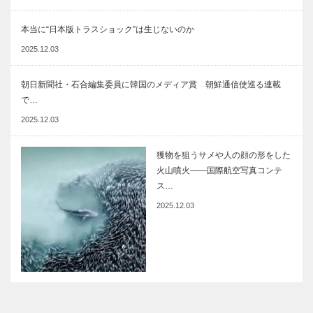
本当に“日本版トラスショック”は生じないのか
2025.12.03
朝日新聞社・石合編集委員に韓国のメディア賞 朝鮮通信使巡る連載
で…
2025.12.03
獲物を狙うサメや人の顔の形をした
火山噴火――国際航空写真コンテ
ス…
2025.12.03