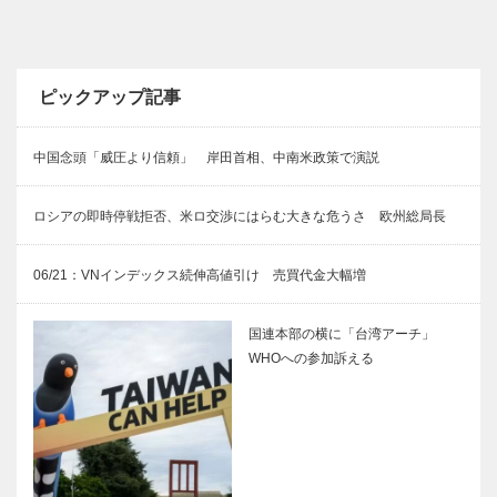
ピックアップ記事
中国念頭「威圧より信頼」 岸田首相、中南米政策で演説
ロシアの即時停戦拒否、米ロ交渉にはらむ大きな危うさ 欧州総局長
06/21：VNインデックス続伸高値引け 売買代金大幅増
国連本部の横に「台湾アーチ」
WHOへの参加訴える