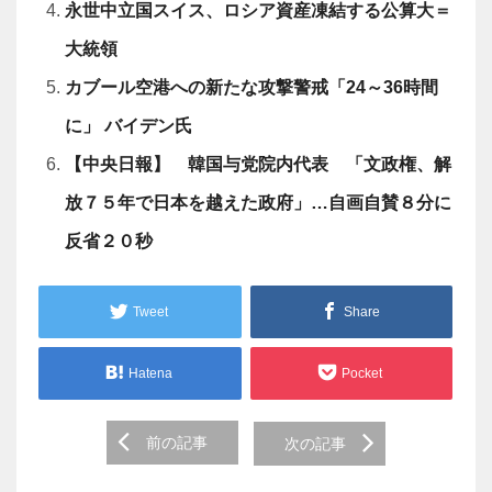
永世中立国スイス、ロシア資産凍結する公算大＝
大統領
カブール空港への新たな攻撃警戒「24～36時間
に」 バイデン氏
【中央日報】 韓国与党院内代表 「文政権、解
放７５年で日本を越えた政府」…自画自賛８分に
反省２０秒
Tweet
Share
Hatena
Pocket
Post
前の記事
次の記事
navigation