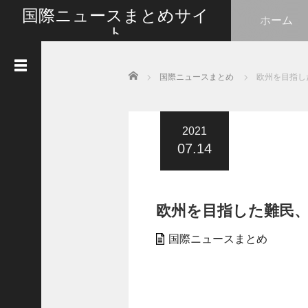
国際ニュースまとめサイ
ホーム
ト
最新の国際ニュースをまとめて皆さんと情報共有い
たします
Home
国際ニュースまとめ
欧州を目指し
人
気
記
事
2021
07.14
G
o
t
l
欧州を目指した難民、
i
k
e
国際ニュースまとめ
s
タ
イ