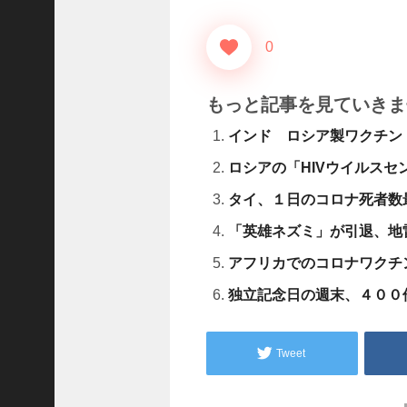
D
レ
.
0
.
.
もっと記事を見ていきま
+1
女
インド ロシア製ワクチン
児
の
ロシアの「HIVウイルス
自
タイ、１日のコロナ死者数
宅
前
「英雄ネズミ」が引退、地
で
アフリカでのコロナワクチ
拉
致
独立記念日の週末、４００
未
.
.
Tweet
.
+1