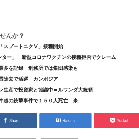
せんか？
「スプートニクⅤ」接種開始
センター」 新型コロナワクチンの接種拒否でクレーム
最多を記録 刑務所では集団感染も
雷除去で活躍 カンボジア
ン生産で投資家と協議中＝ルワンダ大統領
件超の銃撃事件で１５０人死亡 米
Share
Hatena
Pocket