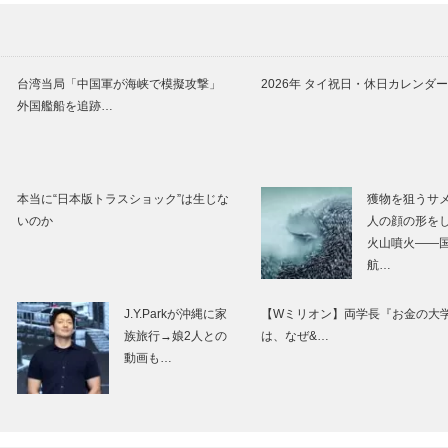
台湾当局「中国軍が海峡で模擬攻撃」
2026年 タイ祝日・休日カレンダー
外国艦船を追跡…
本当に“日本版トラスショック”は生じな
獲物を狙うサ
いのか
人の顔の形を
火山噴火――
航…
J.Y.Parkが沖縄に家
【Wミリオン】両学長『お金の大
族旅行→娘2人との
は、なぜ&…
動画も…