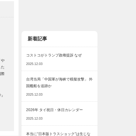
新着記事
コストコがトランプ政権提訴 なぜ
メや
2025.12.03
した
国際
台湾当局「中国軍が海峡で模擬攻撃」 外
国艦船を追跡か
2025.12.03
学』
2026年 タイ祝日・休日カレンダー
2025.12.03
本当に“日本版トラスショック”は生じな