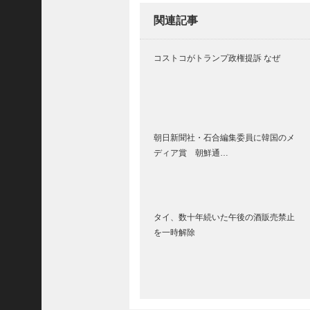
(
関連記事
5
4
8
コストコがトランプ政権提訴 なぜ
3
)
2025
年10
月
朝日新聞社・石合編集委員に韓国のメ
ディア賞 朝鮮通…
(
5
9
6
タイ、数十年続いた午後の酒販売禁止
9
を一時解除
)
2025
年9
月