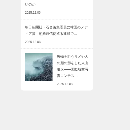
いのか
2025.12.03
朝日新聞社・石合編集委員に韓国のメデ
ィア賞 朝鮮通信使巡る連載で…
2025.12.03
獲物を狙うサメや人
の顔の形をした火山
噴火――国際航空写
真コンテス…
2025.12.03