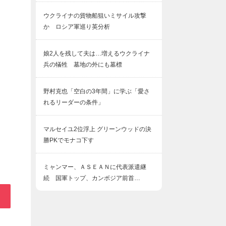
ウクライナの貨物船狙いミサイル攻撃
か ロシア軍巡り英分析
娘2人を残して夫は…増えるウクライナ
兵の犠牲 墓地の外にも墓標
野村克也「空白の3年間」に学ぶ「愛さ
れるリーダーの条件」
マルセイユ2位浮上 グリーンウッドの決
勝PKでモナコ下す
ミャンマー、ＡＳＥＡＮに代表派遣継
続 国軍トップ、カンボジア前首…