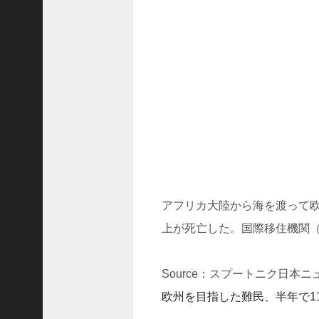
ド
ラ
マ
「
ニ
ラ
の
復
.
.
.
+1
突
アフリカ大陸から海を渡って欧州
如
上が死亡した。国際移住機関（
浮
上
し
Source：スプートニク日本ニ
た
「
欧州を目指した難民、半年で1
B