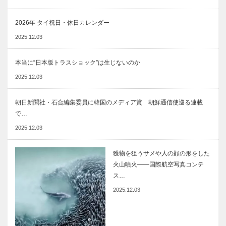
2026年 タイ祝日・休日カレンダー
2025.12.03
本当に“日本版トラスショック”は生じないのか
2025.12.03
朝日新聞社・石合編集委員に韓国のメディア賞 朝鮮通信使巡る連載
で…
2025.12.03
獲物を狙うサメや人の顔の形をした
火山噴火――国際航空写真コンテ
ス…
2025.12.03