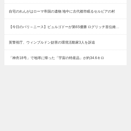
自宅のれんがはローマ帝国の遺物 地中に古代都市眠るセルビアの村
【今日のパリ～ニース】ビュルゴドーが第6S優勝 ログリッチ首位維…
英警視庁、ウィンブルドン妨害の環境活動家3人を訴追
「神舟18号」で地球に帰った「宇宙の特産品」が約34.6キロ