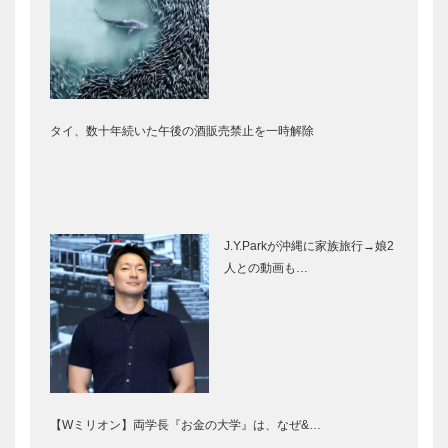
タイ、数十年続いた午後の酒販売禁止を一時解除
J.Y.Parkが沖縄に家族旅行→娘2
人との動画も…
【Wミリオン】両学長『お金の大学』は、なぜ&…