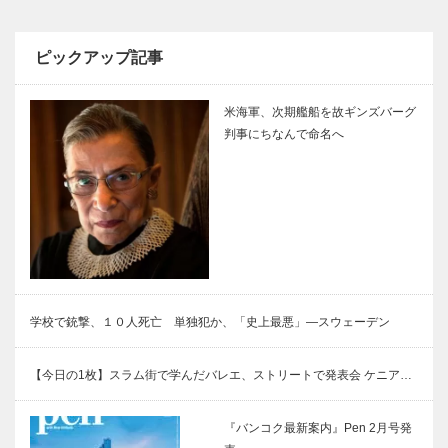
ピックアップ記事
米海軍、次期艦船を故ギンズバーグ
判事にちなんで命名へ
学校で銃撃、１０人死亡 単独犯か、「史上最悪」―スウェーデン
【今日の1枚】スラム街で学んだバレエ、ストリートで発表会 ケニア…
『バンコク最新案内』Pen 2月号発