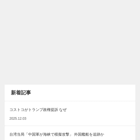
新着記事
コストコがトランプ政権提訴 なぜ
2025.12.03
台湾当局「中国軍が海峡で模擬攻撃」 外国艦船を追跡か