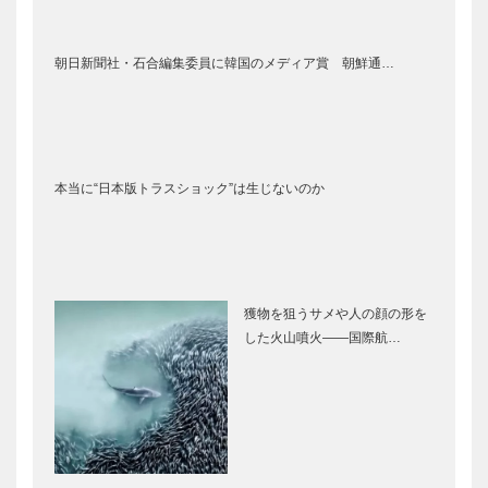
朝日新聞社・石合編集委員に韓国のメディア賞 朝鮮通…
本当に“日本版トラスショック”は生じないのか
獲物を狙うサメや人の顔の形を
した火山噴火――国際航…