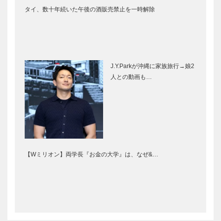
タイ、数十年続いた午後の酒販売禁止を一時解除
J.Y.Parkが沖縄に家族旅行→娘2
人との動画も…
【Wミリオン】両学長『お金の大学』は、なぜ&…