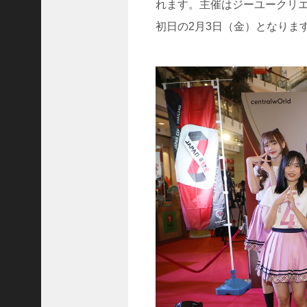
れます。主催はジーユークリ
(
5
初日の2月3日（金）となりま
4
8
3
)
2025
年10
月
(
5
9
6
9
)
2025
年9
月