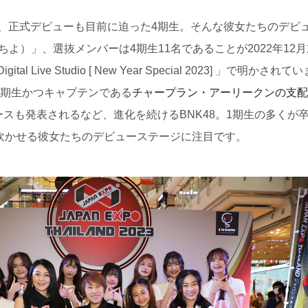
、正式デビューも目前に迫った4期生。そんな彼女たちのデビ
（少女たちよ）」、選抜メンバーは4期生11名であることが2022年12
l Live Studio [ New Year Special 2023] 」で明かされてい
の1期生かつキャプテンである
チャープラン・アーリークンの支配
ースも発表されるなど、進化を続けるBNK48。1期生の多くが
を吹かせる彼女たちのデビューステージに注目です。