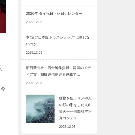
2026年 タイ祝日・休日カレンダー
2025.12.03
本当に“日本版トラスショック”は生じな
いのか
2025.12.03
朝日新聞社・石合編集委員に韓国のメデ
ベ
ィア賞 朝鮮通信使巡る連載で…
2025.12.03
て今
獲物を狙うサメや人
の顔の形をした火山
噴火――国際航空写
真コンテス…
2025.12.03