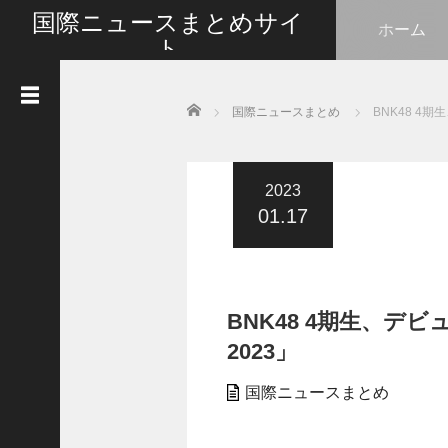
国際ニュースまとめサイ
ホーム
ト
最新の国際ニュースをまとめて皆さんと情報共有い
たします
Home
国際ニュースまとめ
BNK48 4期
人
気
記
事
2023
01.17
G
o
t
l
i
BNK48 4期生、デビュ
k
e
2023」
s
国際ニュースまとめ
タ
イ