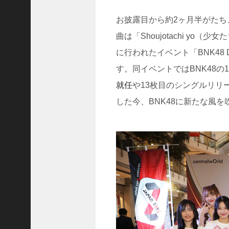
お披露目から約2ヶ月半がたち
(
5
曲は「Shoujotachi yo
9
に行われたイベント「BNK48 Digita
2
2
す。同イベントではBNK48
)
就任
や13枚目のシングルリリ
2025
年6
した今、BNK48に新たな風
月
(
6
5
9
4
)
2025
年5
月