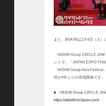
(
5
9
1
9
)
2025
また、BNK48は2月4日（土）に「
年8
月
「AKB48 Group CIRCL
(
ントで、「JAPAN EXPO 
5
「AKB48 Group Asia 
7
3
回が4年ぶりの現地開催です。
0
)
2025
■「AKB48 Group CIRCL
年7
https://akb48circlejam.com/
月