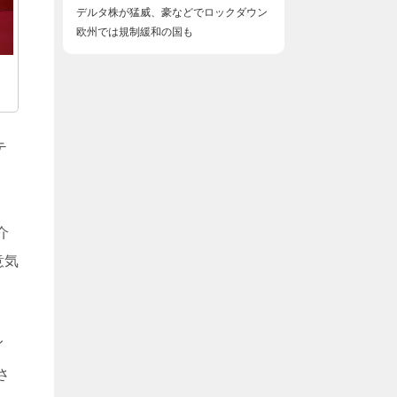
デルタ株が猛威、豪などでロックダウン
欧州では規制緩和の国も
テ
介
意気
イ
さ