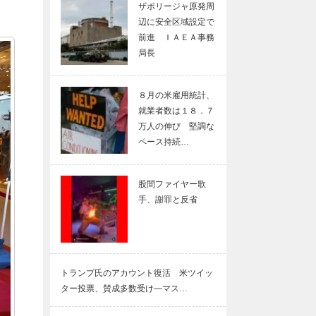
ザポリージャ原発周
辺に安全区域設定で
前進 ＩＡＥＡ事務
局長
８月の米雇用統計、
就業者数は１８．７
万人の伸び 堅調な
ペース持続…
股間ファイヤー歌
手、謝罪と反省
トランプ氏のアカウント復活 米ツイッ
ター投票、賛成多数受け―マス…