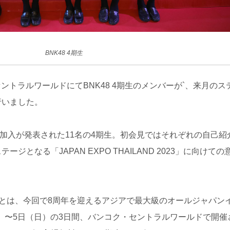
BNK48 4期生
・セントラルワールドにてBNK48 4期生のメンバーが`、来月のス
行いました。
48への加入が発表された11名の4期生。初会見ではそれぞれの自己紹
ジとなる「JAPAN EXPO THAILAND 2023」に向けての
LAND」とは、今回で8周年を迎えるアジアで最大級のオールジャパン
（金）〜5日（日）の3日間、バンコク・セントラルワールドで開催