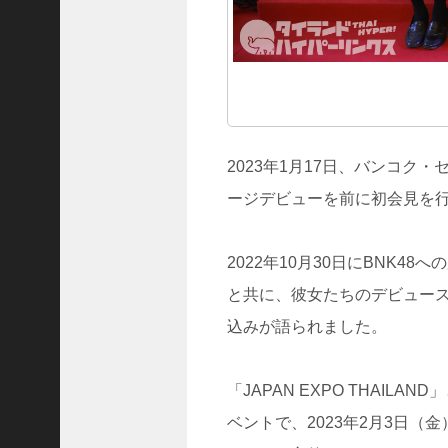
A
r
c
h
i
v
e
s
2025
2023年1月17日、バンコク
年12
ージデビューを前に初会見を
月
(
2022年10月30日にBNK
5
と共に、彼女たちのデビューステー
7
1
込みが語られました。
)
2025
年11
「JAPAN EXPO THAI
月
ベントで、2023年2月3日