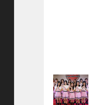
ド
ラ
マ
「
ニ
ラ
の
復
.
.
.
+1
突
如
浮
上
し
た
「
B