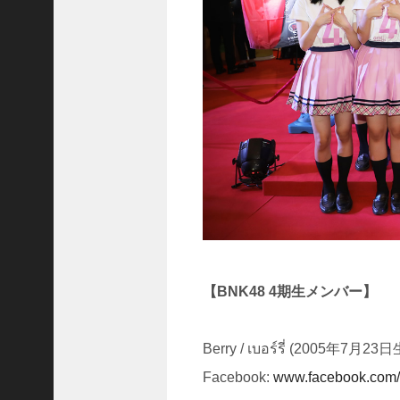
(
6
5
0
6
)
2025
年4
月
(
6
3
【BNK48 4期生メンバー】
6
4
Berry / เบอร์รี่ (2005年7月
)
2025
Facebook:
www.facebook.com/b
年3