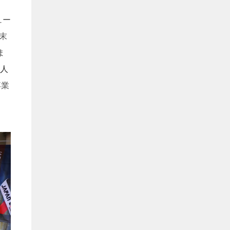
ュー
月末
ま
人
卒業