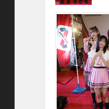
D
レ
.
.
.
+1
女
児
の
自
宅
前
で
拉
致
未
.
.
.
+1